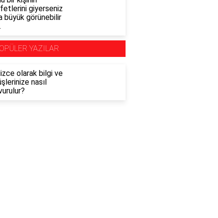
fetlerini giyerseniz
 büyük görünebilir
.
OPÜLER YAZILAR
lizce olarak bilgi ve
şlerinize nasıl
vurulur?