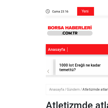
Simit Sarayı Hisse
Yeni
Cuma 23:16
Anasayfa
da kaç kez temettü
1000 lot Ereğli ne kadar
‹
r?
temettü?
Anasayfa
Gündem
Atletizmde atlam
Atletizmde atl