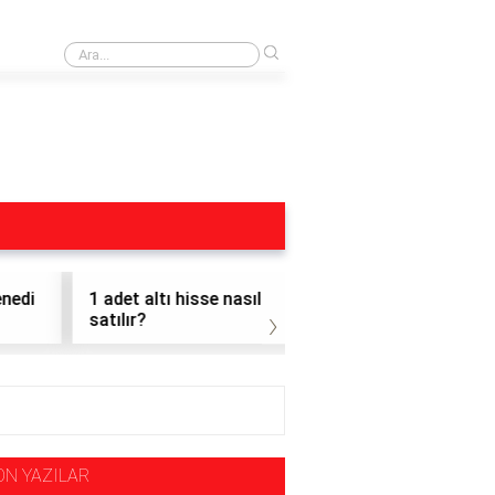
›
Obo Formasyonu Nedir
1 adet altı hisse nasıl
1 adet hisse alınır mı?
›
satılır?
ON YAZILAR