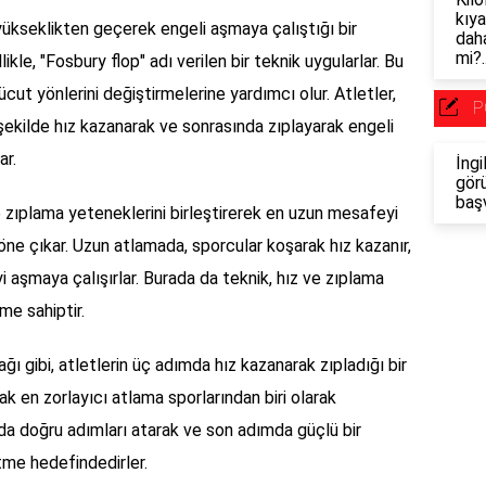
kıya
 yükseklikten geçerek engeli aşmaya çalıştığı bir
daha
mi?.
ikle, "Fosbury flop" adı verilen bir teknik uygularlar. Bu
ücut yönlerini değiştirmelerine yardımcı olur. Atletler,
P
şekilde hız kazanarak ve sonrasında zıplayarak engeli
ar.
İngi
görü
baş
ve zıplama yeteneklerini birleştirerek en uzun mesafeyi
 öne çıkar. Uzun atlamada, sporcular koşarak hız kazanır,
yi aşmaya çalışırlar. Burada da teknik, hız ve zıplama
eme sahiptir.
ı gibi, atletlerin üç adımda hız kazanarak zıpladığı bir
rak en zorlayıcı atlama sporlarından biri olarak
ında doğru adımları atarak ve son adımda güçlü bir
tme hedefindedirler.