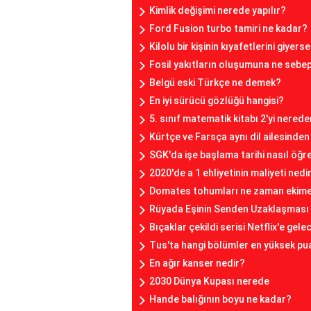
Kimlik değişimi nerede yapılır?
Ford Fusion turbo tamiri ne kadar?
Kilolu bir kişinin kıyafetlerini giyer
Fosil yakıtların oluşumuna ne sebe
Belgü eski Türkçe ne demek?
En iyi sürücü gözlüğü hangisi?
5. sınıf matematik kitabı 2'yi nerede
Kürtçe ve Farsça aynı dil ailesinden
SGK'da işe başlama tarihi nasıl öğre
2020'de a 1 ehliyetinin maliyeti nedi
Domates tohumları ne zaman ekime 
Rüyada Eşinin Senden Uzaklaşması
Bıçaklar çekildi serisi Netflix'e gele
Tus'ta hangi bölümler en yüksek pua
En ağır kanser nedir?
2030 Dünya Kupası nerede
Hande balığının boyu ne kadar?