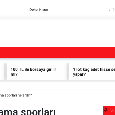
‹
Dohol Hisse
100 TL ile borsaya girilir
1 lot kaç adet hisse senedi
mı?
yapar?
a sporları nelerdir?
ama sporları
S