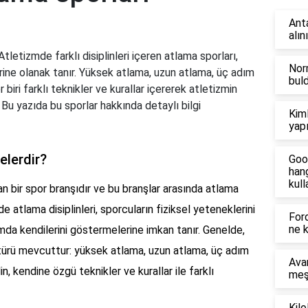
Anta
alın
tletizmde farklı disiplinleri içeren atlama sporları,
Norm
rine olanak tanır. Yüksek atlama, uzun atlama, üç adım
bul
r biri farklı teknikler ve kurallar içererek atletizmin
. Bu yazıda bu sporlar hakkında detaylı bilgi
Kiml
yapı
elerdir?
Goo
han
kull
an bir spor branşıdır ve bu branşlar arasında atlama
de atlama disiplinleri, sporcuların fiziksel yeteneklerini
Ford
ne 
mda kendilerini göstermelerine imkan tanır. Genelde,
türü mevcuttur: yüksek atlama, uzun atlama, üç adım
Avan
in, kendine özgü teknikler ve kurallar ile farklı
meş
Kilo