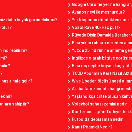
Google Chrome yerine hangi ar
Avanos neyi ile meşhurdur?
seniz daha büyük görünebilir mi?
Yurtdışından döndükten sonra 
p olur?
Vozol Rave 40k kaç puff?
Rüyada Dişin Damakla Beraber
Bina yıkım ruhsatı nereden alın
n indirebilirim?
Yüzde 25 indirim ne anlama gel
 mi?
İngilizce olarak bilgi ve görüşl
nilir?
Bina dış cephe boyası kaç yılda 
r?
TCDD Abonman Kart Nasıl Aktif 
hazır hale gelir?
W ve L beden ölçüsü nasıl alını
Araba fabrikasında hangi mesle
cek mi?
Yaşlandıkça ciltte oluşan kahve
nlara sahiptir?
Voleybol sahası zemini nedir
Konferans Ligi'ne Türkiye'den k
Futbolda deplasman nedir
Kanıt Piramidi Nedir?