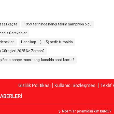
saat kaçta
1959 tarihinde hangi takım şampiyon oldu
lmeniz Gerekenler
elenekleri
Handikap 1 (- 1.5) nedir futbolda
ı Güreşleri 2025 Ne Zaman?
ş Fenerbahçe maçı hangi kanalda saat kaçta?
Gizlilik Politikası
Kullanıcı Sözleşmesi
Teklif 
ABERLERİ
Normlar piramidini kim buldu?