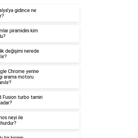
lya'ya gidince ne
ır?
lar piramidini kim
du?
ik değişimi nerede
lır?
gle Chrome yerine
gi arama motoru
anılır?
 Fusion turbo tamiri
kadar?
os neyi ile
hurdur?
lu bir kişinin