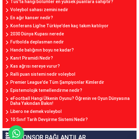
Tus'ta hangi bölümler en yüksek puanlara sahiptir?
Voleybol sahası zemini nedir
En ağır kanser nedir?
Konferans Ligi'ne Türkiye'den kaç takım katılıyor
2030 Dünya Kupası nerede
Futbolda deplasman nedir
Hande balığının boyu ne kadar?
Kanıt Piramidi Nedir?
Kas ağrısı nereye vurur?
Ralli puan sistemi nedir voleybol
Premier League'de Tüm Şampiyonlar Kimlerdir
Epistemolojik temellendirme nedir?
eFootball Hangi Ülkenin Oyunu? Öğrenin ve Oyun Dünyasına
Daha Yakından Bakın!
Libero ne demek voleybol
10 Sınıf Tarih Devşirme Sistemi Nedir?
SPONSOR BAĞLANTILAR