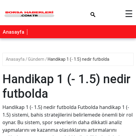
×
☰
Anasayfa
Anasayfa
Gündem
Handikap 1 (- 1.5) nedir futbolda
Handikap 1 (- 1.5) nedir
futbolda
Handikap 1 (- 1.5) nedir futbolda Futbolda handikap 1 (-
1.5) sistemi, bahis stratejilerini belirlemede önemli bir rol
oynar. Bu sistem, spor severlerin daha dikkatli analiz
yapmalarını ve kazanma olasılıklarını artırmalarını