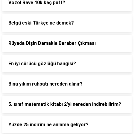
Vozol Rave 40k kaç puff?
Belgü eski Türkçe ne demek?
Rüyada Dişin Damakla Beraber Çıkması
En iyi sürücü gözlüğü hangisi?
Bina yıkım ruhsatı nereden alınır?
5. sınıf matematik kitabı 2'yi nereden indirebilirim?
Yüzde 25 indirim ne anlama geliyor?