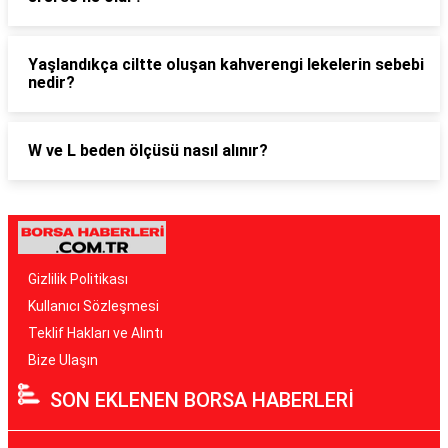
Yaşlandıkça ciltte oluşan kahverengi lekelerin sebebi
nedir?
W ve L beden ölçüsü nasıl alınır?
Gizlilik Politikası
Kullanıcı Sözleşmesi
Teklif Hakları ve Alıntı
Bize Ulaşın
SON EKLENEN BORSA HABERLERİ