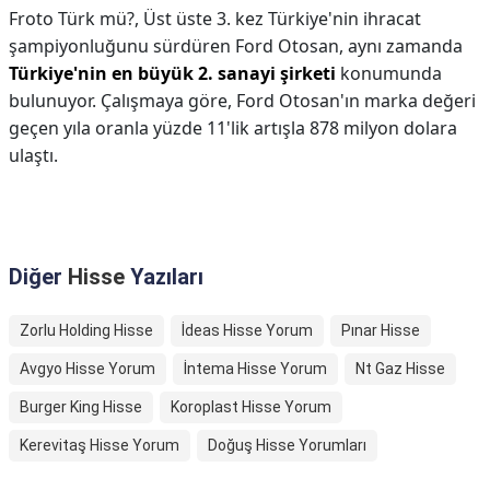
Froto Türk mü?,
Üst üste 3. kez Türkiye'nin ihracat
şampiyonluğunu sürdüren Ford Otosan, aynı zamanda
Türkiye'nin en büyük 2. sanayi şirketi
konumunda
bulunuyor. Çalışmaya göre, Ford Otosan'ın marka değeri
geçen yıla oranla yüzde 11'lik artışla 878 milyon dolara
ulaştı.
Diğer
Hisse
Yazıları
Zorlu Holding Hisse
İdeas Hisse Yorum
Pınar Hisse
Avgyo Hisse Yorum
İntema Hisse Yorum
Nt Gaz Hisse
Burger King Hisse
Koroplast Hisse Yorum
Kerevitaş Hisse Yorum
Doğuş Hisse Yorumları