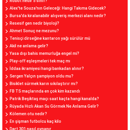
Robot nedir 5 sınıf?
Alex'te Souza'nın Geleceği: Hangi Takıma Gidecek?
Bursa'da kiralanabilir alışveriş merkezi alanı nedir?
Resesif gen nedir biyoloji?
Ahmet Sonuç ne mezunu?
Tenisçi dirseğine kantaron yağı sürülür mü
Akil ne anlama gelir?
Yasa dışı bahis memurluğa engel mi?
Play-off eşleşmeleri tek maç mı
İddaa ikramiyesi hangi bankadan alınır?
Sergen Yalçın şampiyon oldu mu?
Bisiklet sürmek karın sıkılaştırır mı?
FB TS maçlarında en çok kim kazandı
Patrik Beşiktaş maçı saat kaçta hangi kanalda?
Rüyada Hızlı Akan Su Görmek Ne Anlama Gelir?
Kölemen otu nedir?
En şişman futbolcu kaç kilo
Dart 301 nasıl oynanır