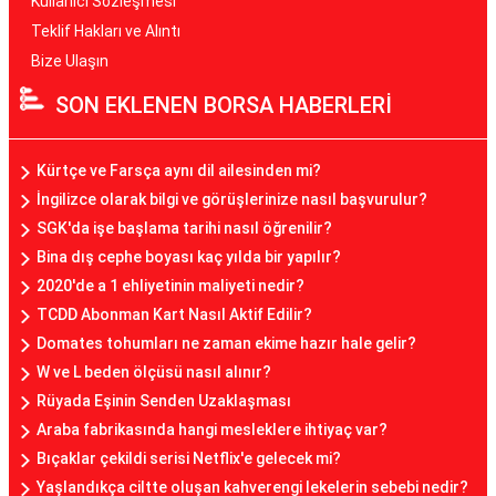
Kullanıcı Sözleşmesi
Teklif Hakları ve Alıntı
Bize Ulaşın
SON EKLENEN BORSA HABERLERİ
Kürtçe ve Farsça aynı dil ailesinden mi?
İngilizce olarak bilgi ve görüşlerinize nasıl başvurulur?
SGK'da işe başlama tarihi nasıl öğrenilir?
Bina dış cephe boyası kaç yılda bir yapılır?
2020'de a 1 ehliyetinin maliyeti nedir?
TCDD Abonman Kart Nasıl Aktif Edilir?
Domates tohumları ne zaman ekime hazır hale gelir?
W ve L beden ölçüsü nasıl alınır?
Rüyada Eşinin Senden Uzaklaşması
Araba fabrikasında hangi mesleklere ihtiyaç var?
Bıçaklar çekildi serisi Netflix'e gelecek mi?
Yaşlandıkça ciltte oluşan kahverengi lekelerin sebebi nedir?