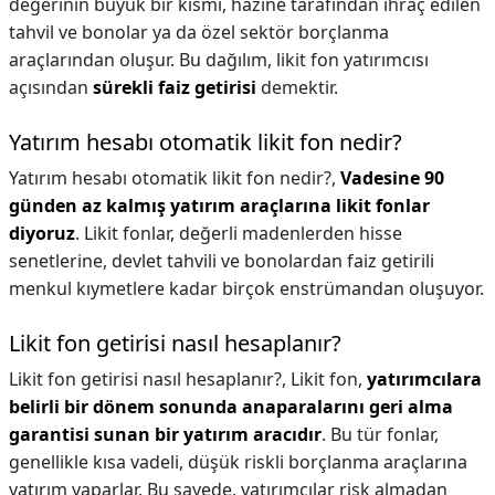
değerinin büyük bir kısmı, hazine tarafından ihraç edilen
tahvil ve bonolar ya da özel sektör borçlanma
araçlarından oluşur. Bu dağılım, likit fon yatırımcısı
açısından
sürekli faiz getirisi
demektir.
Yatırım hesabı otomatik likit fon nedir?
Yatırım hesabı otomatik likit fon nedir?,
Vadesine 90
günden az kalmış yatırım araçlarına likit fonlar
diyoruz
. Likit fonlar, değerli madenlerden hisse
senetlerine, devlet tahvili ve bonolardan faiz getirili
menkul kıymetlere kadar birçok enstrümandan oluşuyor.
Likit fon getirisi nasıl hesaplanır?
Likit fon getirisi nasıl hesaplanır?,
Likit fon,
yatırımcılara
belirli bir dönem sonunda anaparalarını geri alma
garantisi sunan bir yatırım aracıdır
. Bu tür fonlar,
genellikle kısa vadeli, düşük riskli borçlanma araçlarına
yatırım yaparlar. Bu sayede, yatırımcılar risk almadan