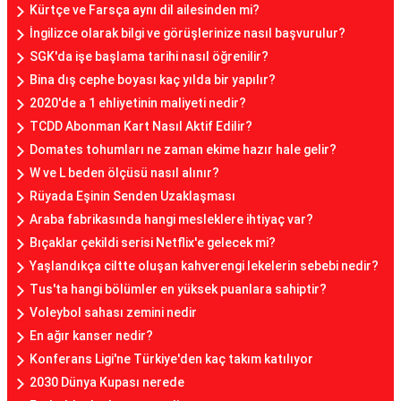
Kürtçe ve Farsça aynı dil ailesinden mi?
İngilizce olarak bilgi ve görüşlerinize nasıl başvurulur?
SGK'da işe başlama tarihi nasıl öğrenilir?
Bina dış cephe boyası kaç yılda bir yapılır?
2020'de a 1 ehliyetinin maliyeti nedir?
TCDD Abonman Kart Nasıl Aktif Edilir?
Domates tohumları ne zaman ekime hazır hale gelir?
W ve L beden ölçüsü nasıl alınır?
Rüyada Eşinin Senden Uzaklaşması
Araba fabrikasında hangi mesleklere ihtiyaç var?
Bıçaklar çekildi serisi Netflix'e gelecek mi?
Yaşlandıkça ciltte oluşan kahverengi lekelerin sebebi nedir?
Tus'ta hangi bölümler en yüksek puanlara sahiptir?
Voleybol sahası zemini nedir
En ağır kanser nedir?
Konferans Ligi'ne Türkiye'den kaç takım katılıyor
2030 Dünya Kupası nerede