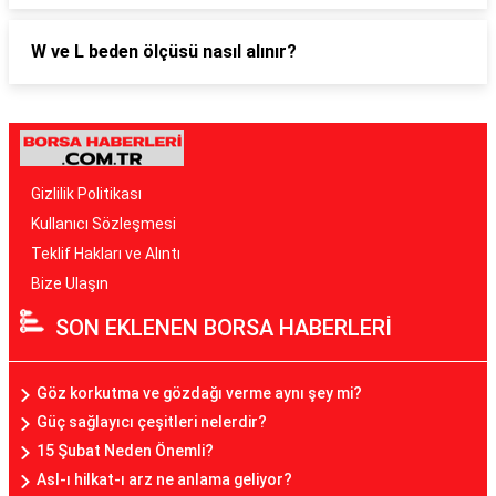
W ve L beden ölçüsü nasıl alınır?
Gizlilik Politikası
Kullanıcı Sözleşmesi
Teklif Hakları ve Alıntı
Bize Ulaşın
SON EKLENEN BORSA HABERLERİ
Göz korkutma ve gözdağı verme aynı şey mi?
Güç sağlayıcı çeşitleri nelerdir?
15 Şubat Neden Önemli?
Asl-ı hilkat-ı arz ne anlama geliyor?