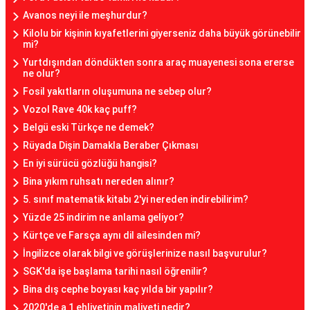
Avanos neyi ile meşhurdur?
Kilolu bir kişinin kıyafetlerini giyerseniz daha büyük görünebilir
mi?
Yurtdışından döndükten sonra araç muayenesi sona ererse
ne olur?
Fosil yakıtların oluşumuna ne sebep olur?
Vozol Rave 40k kaç puff?
Belgü eski Türkçe ne demek?
Rüyada Dişin Damakla Beraber Çıkması
En iyi sürücü gözlüğü hangisi?
Bina yıkım ruhsatı nereden alınır?
5. sınıf matematik kitabı 2'yi nereden indirebilirim?
Yüzde 25 indirim ne anlama geliyor?
Kürtçe ve Farsça aynı dil ailesinden mi?
İngilizce olarak bilgi ve görüşlerinize nasıl başvurulur?
SGK'da işe başlama tarihi nasıl öğrenilir?
Bina dış cephe boyası kaç yılda bir yapılır?
2020'de a 1 ehliyetinin maliyeti nedir?