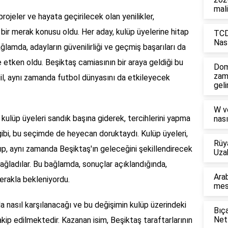
mali
ojeler ve hayata geçirilecek olan yenilikler,
bir merak konusu oldu. Her aday, kulüp üyelerine hitap
TCD
Nası
lamda, adayların güvenilirliği ve geçmiş başarıları da
etken oldu. Beşiktaş camiasının bir araya geldiği bu
Dom
zam
il, aynı zamanda futbol dünyasını da etkileyecek
geli
W v
 kulüp üyeleri sandık başına giderek, tercihlerini yapma
nası
gibi, bu seçimde de heyecan doruktaydı. Kulüp üyeleri,
Rüy
p, aynı zamanda Beşiktaş'ın geleceğini şekillendirecek
Uza
sağladılar. Bu bağlamda, sonuçlar açıklandığında,
Arab
erakla bekleniyordu.
mesl
nasıl karşılanacağı ve bu değişimin kulüp üzerindeki
Bıça
Netf
kip edilmektedir. Kazanan isim, Beşiktaş taraftarlarının