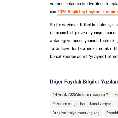
ve mensuplarının beklentilerini karşıl
için
2025 Beşiktaş başkanlık seçim
Bu tür seçimler, futbol kulüpleri içi
camianın birliğini ve dayanışmasını da 
atılacağı ve bunun yanında topluluk iç
futbolseverler tarafından merak edil
borsahaberleri.com.tr'yi ziyaret etmek
Diğer
Faydalı Bilgiler
Yazılar
14 Aralık 2025'de kimin maçı var?
F
Erzurum maçını hangi kanal veriyor
Brezilya-İtalya maçı kaç kaç
Ronald