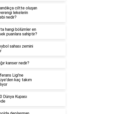
andıkça ciltte oluşan
erengi lekelerin
ebi nedir?
'ta hangi bölümler en
ek puanlara sahiptir?
eybol sahası zemini
r
ğır kanser nedir?
erans Ligi'ne
kiye'den kaç takım
lıyor
0 Dünya Kupası
ede
bolda deplasman