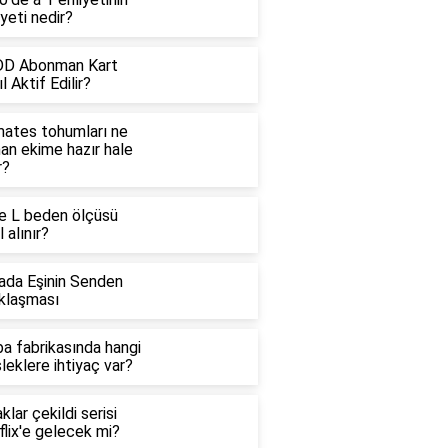
yeti nedir?
D Abonman Kart
l Aktif Edilir?
ates tohumları ne
an ekime hazır hale
r?
e L beden ölçüsü
l alınır?
ada Eşinin Senden
klaşması
a fabrikasında hangi
eklere ihtiyaç var?
klar çekildi serisi
lix'e gelecek mi?