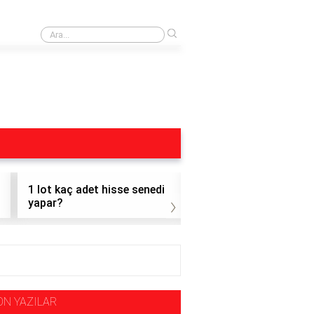
›
Dohol Hisse
1 lot kaç adet hisse senedi
1 adet altı hisse nasıl
›
yapar?
satılır?
ON YAZILAR