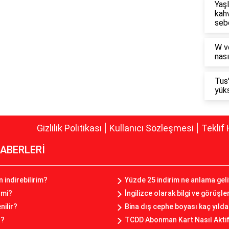
Yaşl
kahv
seb
W v
nası
Tus
yüks
Gizlilik Politikası
Kullanıcı Sözleşmesi
Teklif 
ABERLERİ
n indirebilirim?
Yüzde 25 indirim ne anlama gel
 mi?
İngilizce olarak bilgi ve görüşl
nilir?
Bina dış cephe boyası kaç yılda 
r?
TCDD Abonman Kart Nasıl Aktif 