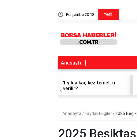
Ford Hisse Forum
Yeni
Perşembe 20:18
Anasayfa
t hisse alınır mı?
1 yılda kaç kez temettü
‹
verilir?
Anasayfa
Faydalı Bilgiler
2025 Beşik
2025 Beşiktaş