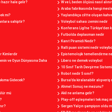
hazır hale gelir?
W ve L beden ölçüsü nasıl alını
Araba fabrikasında hangi mesle
cek mi?
Yaşlandıkça ciltte oluşan kahve
nlara sahiptir?
Voleybol sahası zemini nedir
Konferans Ligi'ne Türkiye'den k
Futbolda deplasman nedir
Kanıt Piramidi Nedir?
Ralli puan sistemi nedir voleybo
 Kimlerdir
Epistemolojik temellendirme n
renin ve Oyun Dünyasına Daha
Libero ne demek voleybol
10 Sınıf Tarih Devşirme Sistemi
Robot nedir 5 sınıf?
Takıma Gidecek?
Bursa'da kiralanabilir alışveriş
Ahmet Sonuç ne mezunu?
ülür mü
Akil ne anlama gelir?
i?
Play-off eşleşmeleri tek maç m
nır?
Sergen Yalçın şampiyon oldu 