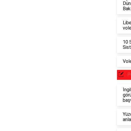
Dün
Bakı
Lib
vol
10 
Sis
Vol
P
İngi
görü
baş
Yüzd
anl