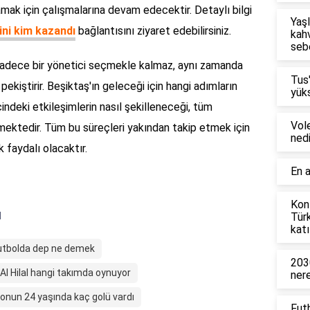
amak için çalışmalarına devam edecektir. Detaylı bilgi
Yaşl
ini kim kazandı
bağlantısını ziyaret edebilirsiniz.
kahv
seb
n sadece bir yönetici seçmekle kalmaz, aynı zamanda
Tus
pekiştirir. Beşiktaş'ın geleceği için hangi adımların
yüks
indeki etkileşimlerin nasıl şekilleneceği, tüm
Vol
mektedir. Tüm bu süreçleri yakından takip etmek için
nedi
 faydalı olacaktır.
En a
Konf
ı
Tür
katı
utbolda dep ne demek
203
Al Hilal hangi takımda oynuyor
ner
onun 24 yaşında kaç golü vardı
Fut