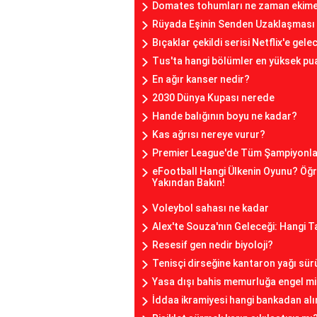
Domates tohumları ne zaman ekime 
Rüyada Eşinin Senden Uzaklaşması
Bıçaklar çekildi serisi Netflix'e gele
Tus'ta hangi bölümler en yüksek pua
En ağır kanser nedir?
2030 Dünya Kupası nerede
Hande balığının boyu ne kadar?
Kas ağrısı nereye vurur?
Premier League'de Tüm Şampiyonlar
eFootball Hangi Ülkenin Oyunu? Öğ
Yakından Bakın!
Voleybol sahası ne kadar
Alex'te Souza'nın Geleceği: Hangi 
Resesif gen nedir biyoloji?
Tenisçi dirseğine kantaron yağı sür
Yasa dışı bahis memurluğa engel m
İddaa ikramiyesi hangi bankadan alı