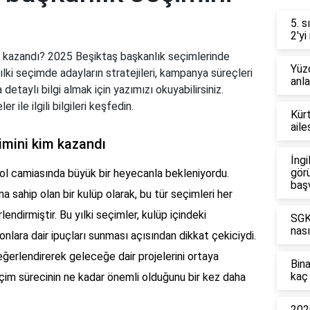
5. s
2'yi
m kazandı? 2025 Beşiktaş başkanlık seçimlerinde
Yüzd
lki seçimde adayların stratejileri, kampanya süreçleri
anl
detaylı bilgi almak için yazımızı okuyabilirsiniz.
ile ilgili bilgileri keşfedin.
Kürt
aile
imini kim kazandı
İngi
görü
ol camiasında büyük bir heyecanla bekleniyordu.
baş
a sahip olan bir kulüp olarak, bu tür seçimleri her
endirmiştir. Bu yılki seçimler, kulüp içindeki
SGK'
nası
nlara dair ipuçları sunması açısından dikkat çekiciydi.
erlendirerek geleceğe dair projelerini ortaya
Bin
kaç 
seçim sürecinin ne kadar önemli olduğunu bir kez daha
2020