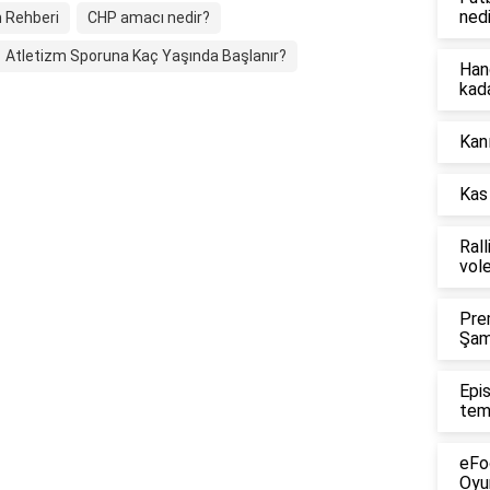
nedi
m Rehberi
CHP amacı nedir?
Atletizm Sporuna Kaç Yaşında Başlanır?
Han
kad
Kanı
Kas 
Rall
vol
Pre
Şam
Epi
tem
eFo
Oyu