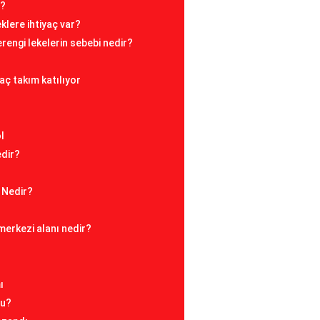
r?
klere ihtiyaç var?
rengi lekelerin sebebi nedir?
aç takım katılıyor
l
edir?
 Nedir?
 merkezi alanı nedir?
ı
mu?