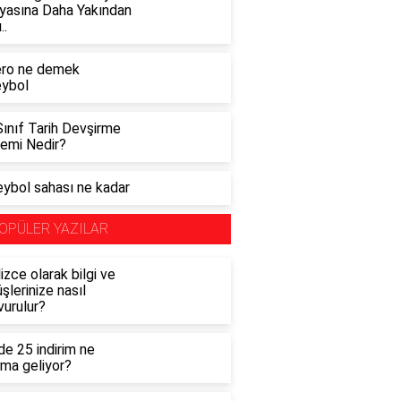
yasına Daha Yakından
..
ero ne demek
eybol
Sınıf Tarih Devşirme
temi Nedir?
eybol sahası ne kadar
OPÜLER YAZILAR
lizce olarak bilgi ve
şlerinize nasıl
vurulur?
e 25 indirim ne
ama geliyor?