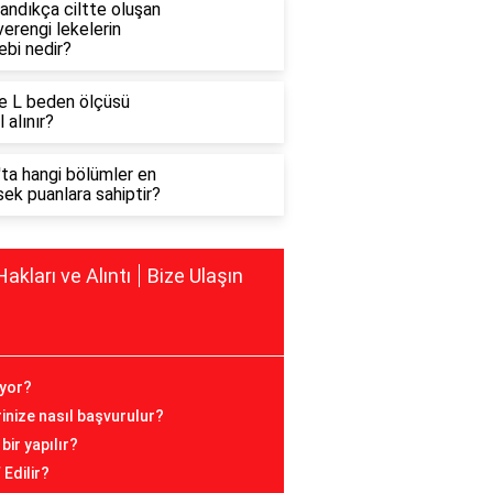
andıkça ciltte oluşan
erengi lekelerin
ebi nedir?
e L beden ölçüsü
l alınır?
'ta hangi bölümler en
ek puanlara sahiptir?
Hakları ve Alıntı
Bize Ulaşın
iyor?
erinize nasıl başvurulur?
bir yapılır?
Edilir?