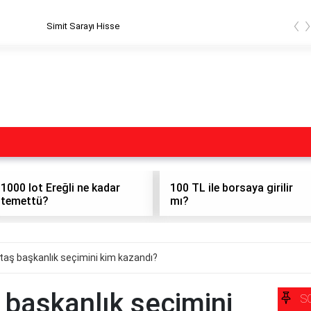
‹
Simit Sarayı Hisse
1000 lot Ereğli ne kadar
100 TL ile borsaya girilir
temettü?
mı?
taş başkanlık seçimini kim kazandı?
 başkanlık seçimini
S