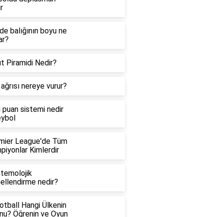
r
de balığının boyu ne
ar?
t Piramidi Nedir?
ağrısı nereye vurur?
i puan sistemi nedir
eybol
mier League'de Tüm
piyonlar Kimlerdir
stemolojik
ellendirme nedir?
otball Hangi Ülkenin
nu? Öğrenin ve Oyun