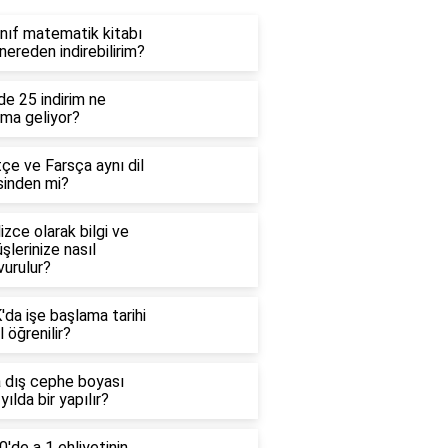
ınıf matematik kitabı
 nereden indirebilirim?
e 25 indirim ne
ama geliyor?
çe ve Farsça aynı dil
sinden mi?
lizce olarak bilgi ve
şlerinize nasıl
vurulur?
da işe başlama tarihi
l öğrenilir?
a dış cephe boyası
yılda bir yapılır?
'de a 1 ehliyetinin