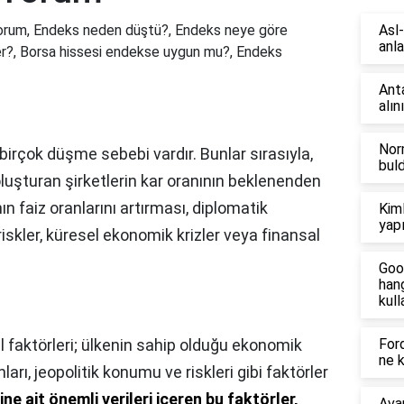
orum, Endeks neden düştü?, Endeks neye göre
Asl-
anl
iler?, Borsa hissesi endekse uygun mu?, Endeks
Anta
alın
Norm
birçok düşme sebebi vardır. Bunlar sırasıyla,
bul
oluşturan şirketlerin kar oranının beklenenden
 faiz oranlarını artırması, diplomatik
Kiml
yapı
k riskler, küresel ekonomik krizler veya finansal
Goo
han
kull
l faktörleri; ülkenin sahip olduğu ekonomik
Ford
ne 
anları, jeopolitik konumu ve riskleri gibi faktörler
e ait önemli verileri içeren bu faktörler,
Avan