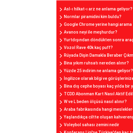
Asl-ı hilkat-ı arz ne anlama geliyor?
Normlar piramidini kim buldu?
Google Chrome yerine hangi arama 
Avanos neyi ile meşhurdur?
Yurtdışından döndükten sonra araç
Vozol Rave 40k kaç puff?
Rüyada Dişin Damakla Beraber Çıkm
Bina yıkım ruhsatı nereden alınır?
Yüzde 25 indirim ne anlama geliyor?
İngilizce olarak bilgi ve görüşlerini
Bina dış cephe boyası kaç yılda bir y
TCDD Abonman Kart Nasıl Aktif Edil
W ve L beden ölçüsü nasıl alınır?
Araba fabrikasında hangi mesleklere
Yaşlandıkça ciltte oluşan kahvereng
Voleybol sahası zemini nedir
Konferans Ligi'ne Türkiye'den kaç ta