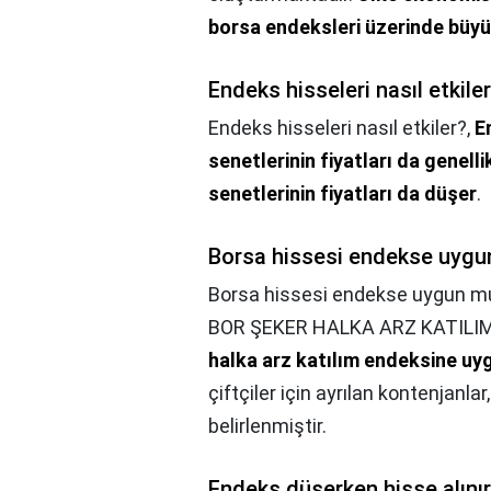
borsa endeksleri üzerinde büyük
Endeks hisseleri nasıl etkile
Endeks hisseleri nasıl etkiler?,
E
senetlerinin fiyatları da genelli
senetlerinin fiyatları da düşer
.
Borsa hissesi endekse uyg
Borsa hissesi endekse uygun m
BOR ŞEKER HALKA ARZ KATILI
halka arz katılım endeksine uy
çiftçiler için ayrılan kontenjanla
belirlenmiştir.
Endeks düşerken hisse alını