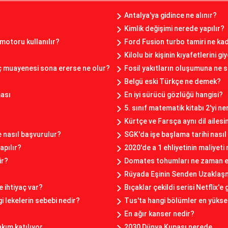
Antalya'ya gidince ne alınır?
Kimlik değişimi nerede yapılır?
motoru kullanılır?
Ford Fusion turbo tamiri ne ka
Kilolu bir kişinin kıyafetlerini 
 muayenesi sona ererse ne olur?
Fosil yakıtların oluşumuna ne 
Belgü eski Türkçe ne demek?
ası
En iyi sürücü gözlüğü hangisi?
5. sınıf matematik kitabı 2'yi ne
Kürtçe ve Farsça aynı dil ailes
ze nasıl başvurulur?
SGK'da işe başlama tarihi nasıl 
apılır?
2020'de a 1 ehliyetinin maliyeti
ir?
Domates tohumları ne zaman ek
Rüyada Eşinin Senden Uzaklaş
 ihtiyaç var?
Bıçaklar çekildi serisi Netflix'e
i lekelerin sebebi nedir?
Tus'ta hangi bölümler en yükse
En ağır kanser nedir?
kım katılıyor
2030 Dünya Kupası nerede