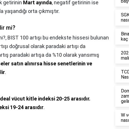
baş
 getirinin
Mart ayında
, negatif getirinin ise
 yaşandığı orta çıkmıştır.
SGK'
nası
ir mi?
Bin
mi?,
BIST 100 artışı bu endekste hissesi bulunan
kaç 
rtışı doğrusal olarak paradaki artışı da
2020
rtış paradaki artışa da %10 olarak yansımış
mali
ler satın alınırsa hisse senetlerinin ve
lir
.
TCD
Nası
Dom
zam
deal vücut kitle indeksi 20-25 arasıdır.
geli
eksi 19-24 arasıdır
.
W v
nası