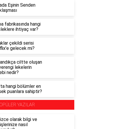
ada Eşinin Senden
klaşması
a fabrikasında hangi
eklere ihtiyaç var?
klar çekildi serisi
lix'e gelecek mi?
andıkça ciltte oluşan
erengi lekelerin
ebi nedir?
'ta hangi bölümler en
ek puanlara sahiptir?
OPÜLER YAZILAR
lizce olarak bilgi ve
şlerinize nasıl