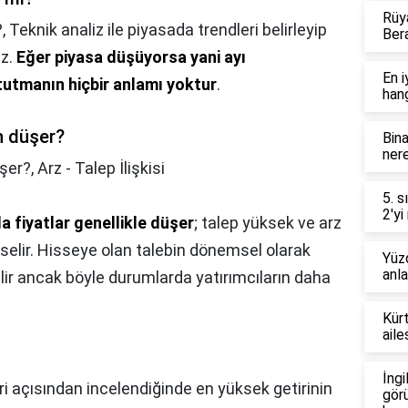
Rüy
?,
Teknik analiz ile piyasada trendleri belirleyip
Ber
ız.
Eğer piyasa düşüyorsa yani ayı
En i
tutmanın hiçbir anlamı yoktur
.
hang
n düşer?
Bina
nere
şer?,
Arz - Talep İlişkisi
5. s
2'yi
da fiyatlar genellikle düşer
; talep yüksek ve arz
selir. Hisseye olan talebin dönemsel olarak
Yüzd
anl
ilir ancak böyle durumlarda yatırımcıların daha
Kürt
aile
İngi
ri açısından incelendiğinde en yüksek getirinin
görü