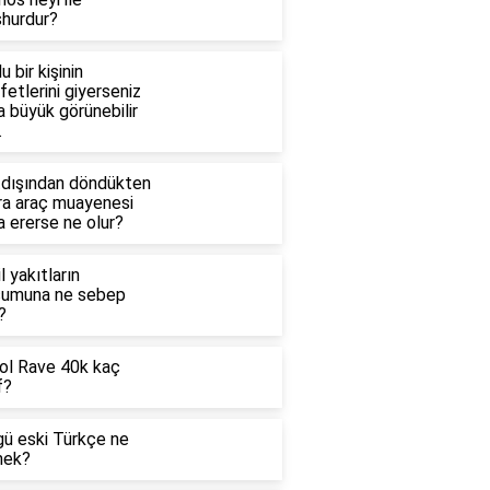
hurdur?
lu bir kişinin
fetlerini giyerseniz
 büyük görünebilir
.
tdışından döndükten
ra araç muayenesi
 ererse ne olur?
l yakıtların
şumuna ne sebep
?
ol Rave 40k kaç
f?
gü eski Türkçe ne
ek?