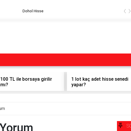
‹
Dohol Hisse
100 TL ile borsaya girilir
1 lot kaç adet hisse senedi
mı?
yapar?
rum
 Yorum
S