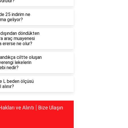
vurulur?
e 25 indirim ne
ama geliyor?
tdışından döndükten
ra araç muayenesi
 ererse ne olur?
andıkça ciltte oluşan
erengi lekelerin
ebi nedir?
e L beden ölçüsü
l alınır?
Hakları ve Alıntı
Bize Ulaşın