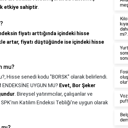
meş
 etkiye sahiptir
.
Kilo
r?
kıya
daha
ndeksin fiyatı arttığında içindeki hisse
mi?.
kle artar, fiyatı düştüğünde ise içindeki hisse
Yur
son
sona
un mu?
Fosi
u?,
Hisse senedi kodu "BORSK" olarak belirlendi.
olu
olur
M ENDEKSİNE UYGUN MU?
Evet, Bor Şeker
gundur
. Bireysel yatırımcılar, çalışanlar ve
Voz
puf
r, SPK'nın Katılım Endeksi Tebliği'ne uygun olarak
Bel
dem
r mı?