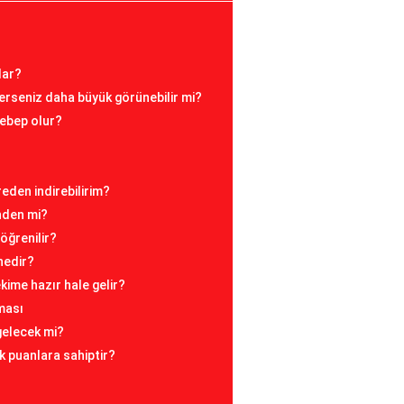
dar?
giyerseniz daha büyük görünebilir mi?
sebep olur?
reden indirebilirim?
inden mi?
öğrenilir?
 nedir?
ime hazır hale gelir?
ması
 gelecek mi?
k puanlara sahiptir?