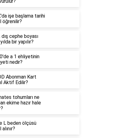
vurulur?
da işe başlama tarihi
l öğrenilir?
a dış cephe boyası
yılda bir yapılır?
'de a 1 ehliyetinin
yeti nedir?
D Abonman Kart
l Aktif Edilir?
ates tohumları ne
an ekime hazır hale
r?
e L beden ölçüsü
l alınır?