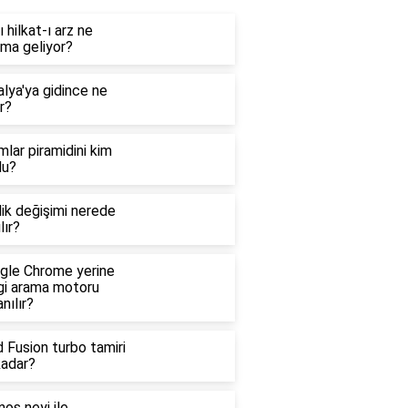
ı hilkat-ı arz ne
ama geliyor?
lya'ya gidince ne
ır?
lar piramidini kim
du?
ik değişimi nerede
lır?
gle Chrome yerine
gi arama motoru
anılır?
 Fusion turbo tamiri
kadar?
os neyi ile