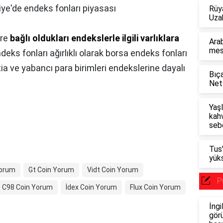
iye'de endeks fonları piyasası
Rüy
Uza
ere
bağlı oldukları endekslerle ilgili varlıklara
Arab
mesl
ndeks fonları ağırlıklı olarak borsa endeks fonları
ia ve yabancı para birimleri endekslerine dayalı
Bıça
Netf
Yaşl
kahv
seb
Tus
yüks
Yorum
Gt Coin Yorum
Vidt Coin Yorum
P
C98 Coin Yorum
İdex Coin Yorum
Flux Coin Yorum
İngi
görü