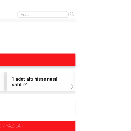
›
Obo Formasyonu Nedir
1 adet altı hisse nasıl
1 adet hisse alınır mı?
›
satılır?
ON YAZILAR