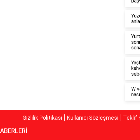
baş
Yüzd
anl
Yur
son
sona
Yaşl
kahv
seb
W v
nası
Gizlilik Politikası
Kullanıcı Sözleşmesi
Teklif 
ABERLERİ