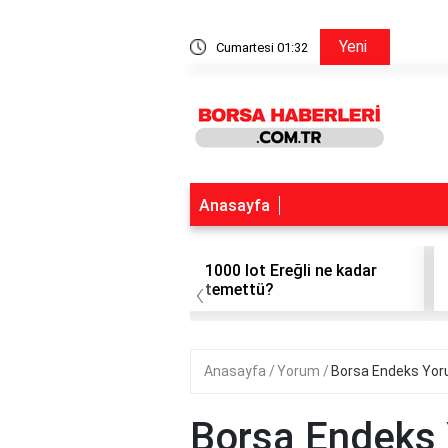
Simit Sarayı Hisse
Yeni
Cumartesi 01:32
Anasayfa
da kaç kez temettü
1000 lot Ereğli ne kadar
‹
r?
temettü?
Anasayfa
Yorum
Borsa Endeks Yo
Borsa Endeks