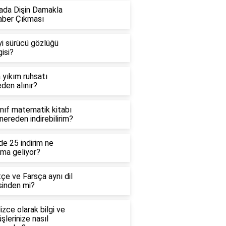
ada Dişin Damakla
aber Çıkması
yi sürücü gözlüğü
isi?
 yıkım ruhsatı
den alınır?
ınıf matematik kitabı
 nereden indirebilirim?
e 25 indirim ne
ama geliyor?
çe ve Farsça aynı dil
sinden mi?
lizce olarak bilgi ve
şlerinize nasıl