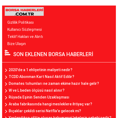
Gizlilik Politikası
Kullanıcı Sözleşmesi
Teklif Hakları ve Alıntı
Bize Ulaşın
SON EKLENEN BORSA HABERLERİ
2020'de a 1 ehliyetinin maliyeti nedir?
TCDD Abonman Kart Nasıl Aktif Edilir?
Domates tohumları ne zaman ekime hazır hale gelir?
W ve L beden ölçüsü nasıl alınır?
Rüyada Eşinin Senden Uzaklaşması
Araba fabrikasında hangi mesleklere ihtiyaç var?
Bıçaklar çekildi serisi Netflix'e gelecek mi?
Yaşlandıkça ciltte oluşan kahverengi lekelerin sebebi nedir?