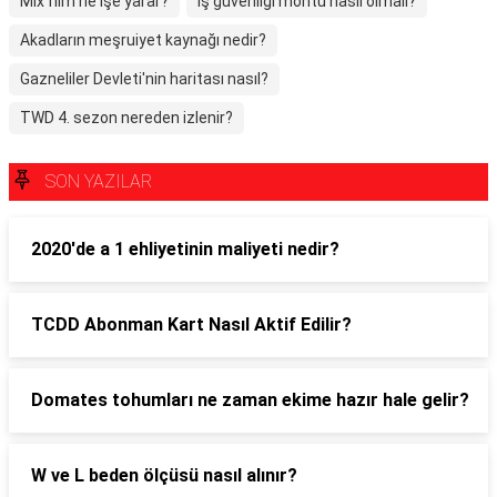
Mix film ne işe yarar?
İş güvenliği montu nasıl olmalı?
Akadların meşruiyet kaynağı nedir?
Gazneliler Devleti'nin haritası nasıl?
TWD 4. sezon nereden izlenir?
SON YAZILAR
2020'de a 1 ehliyetinin maliyeti nedir?
TCDD Abonman Kart Nasıl Aktif Edilir?
Domates tohumları ne zaman ekime hazır hale gelir?
W ve L beden ölçüsü nasıl alınır?