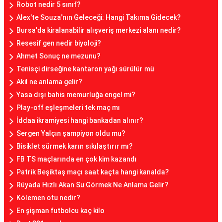
Robot nedir 5 sınıf?
Alex'te Souza'nın Geleceği: Hangi Takıma Gidecek?
Bursa'da kiralanabilir alışveriş merkezi alanı nedir?
Resesif gen nedir biyoloji?
Ahmet Sonuç ne mezunu?
Tenisçi dirseğine kantaron yağı sürülür mü
Akil ne anlama gelir?
Yasa dışı bahis memurluğa engel mi?
Play-off eşleşmeleri tek maç mı
İddaa ikramiyesi hangi bankadan alınır?
Sergen Yalçın şampiyon oldu mu?
Bisiklet sürmek karın sıkılaştırır mı?
FB TS maçlarında en çok kim kazandı
Patrik Beşiktaş maçı saat kaçta hangi kanalda?
Rüyada Hızlı Akan Su Görmek Ne Anlama Gelir?
Kölemen otu nedir?
En şişman futbolcu kaç kilo