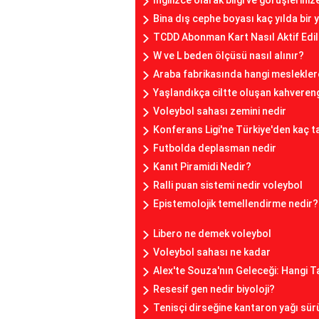
İngilizce olarak bilgi ve görüşlerini
Bina dış cephe boyası kaç yılda bir y
TCDD Abonman Kart Nasıl Aktif Edil
W ve L beden ölçüsü nasıl alınır?
Araba fabrikasında hangi mesleklere
Yaşlandıkça ciltte oluşan kahvereng
Voleybol sahası zemini nedir
Konferans Ligi'ne Türkiye'den kaç ta
Futbolda deplasman nedir
Kanıt Piramidi Nedir?
Ralli puan sistemi nedir voleybol
Epistemolojik temellendirme nedir?
Libero ne demek voleybol
Voleybol sahası ne kadar
Alex'te Souza'nın Geleceği: Hangi 
Resesif gen nedir biyoloji?
Tenisçi dirseğine kantaron yağı sür