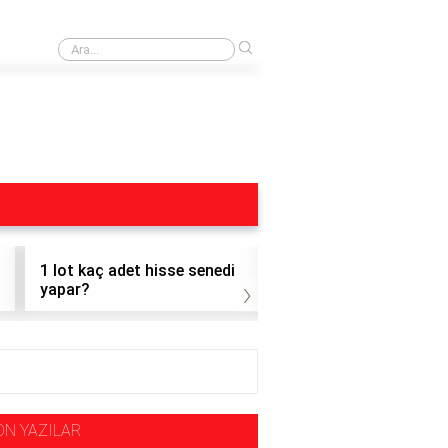
›
Dohol Hisse
1 lot kaç adet hisse senedi
1 adet altı hisse nasıl
›
yapar?
satılır?
ON YAZILAR