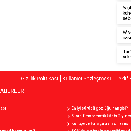
Yaşl
kahv
seb
W v
nası
Tus
yüks
Gizlilik Politikası
Kullanıcı Sözleşmesi
Teklif 
ABERLERİ
ası
En iyi sürücü gözlüğü hangisi?
5. sınıf matematik kitabı 2'yi ne
Kürtçe ve Farsça aynı dil ailes