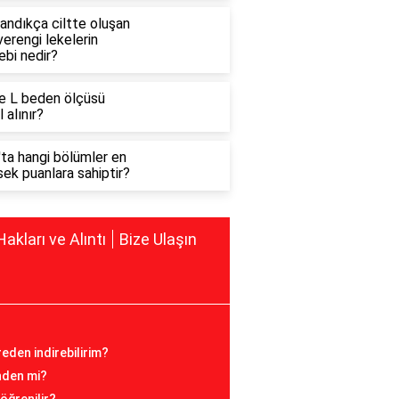
andıkça ciltte oluşan
erengi lekelerin
ebi nedir?
e L beden ölçüsü
l alınır?
'ta hangi bölümler en
ek puanlara sahiptir?
Hakları ve Alıntı
Bize Ulaşın
reden indirebilirim?
inden mi?