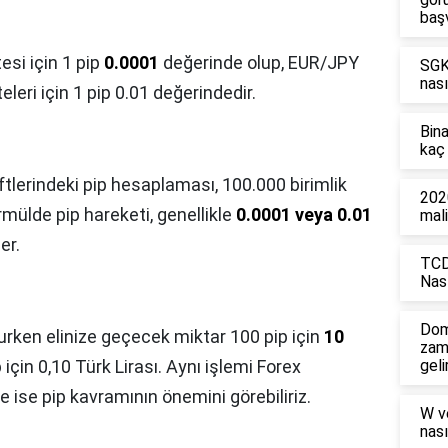
baş
esi için 1 pip
0.0001
değerinde olup, EUR/JPY
SGK'
nası
eleri için 1 pip 0.01 değerindedir.
Bin
kaç 
ftlerindeki pip hesaplaması, 100.000 birimlik
2020
ormülde pip hareketi, genellikle
0.0001 veya 0.01
mali
er.
TCD
Nası
Dom
urken elinize geçecek miktar 100 pip için
10
zam
 için 0,10 Türk Lirası. Aynı işlemi Forex
geli
 ise pip kavramının önemini görebiliriz.
W v
nası