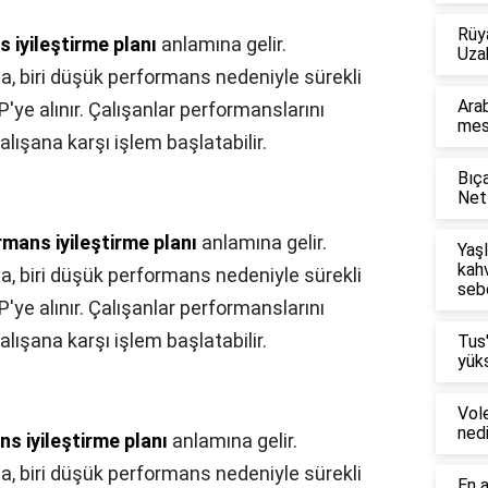
Rüy
 iyileştirme planı
anlamına gelir.
Uza
, biri düşük performans nedeniyle sürekli
Arab
P'ye alınır. Çalışanlar performanslarını
mesl
lışana karşı işlem başlatabilir.
Bıça
Netf
mans iyileştirme planı
anlamına gelir.
Yaşl
kahv
, biri düşük performans nedeniyle sürekli
seb
P'ye alınır. Çalışanlar performanslarını
lışana karşı işlem başlatabilir.
Tus
yüks
Vol
nedi
s iyileştirme planı
anlamına gelir.
, biri düşük performans nedeniyle sürekli
En a