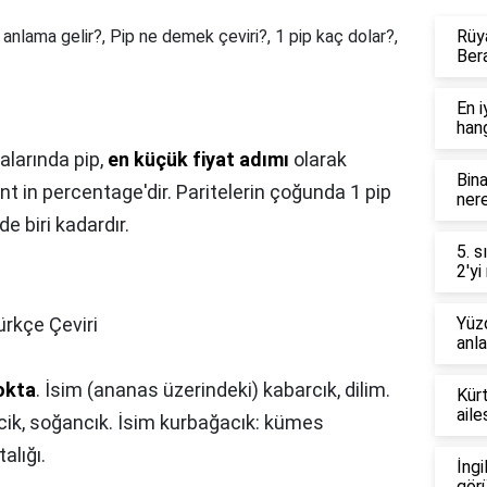
lama gelir?, Pip ne demek çeviri?, 1 pip kaç dolar?,
Rüy
Ber
En i
hang
alarında pip,
en küçük fiyat adımı
olarak
Bina
nt in percentage'dir. Paritelerin çoğunda 1 pip
nere
nde biri kadardır.
5. s
2'yi
ürkçe Çeviri
Yüzd
anl
okta
. İsim (ananas üzerindeki) kabarcık, dilim.
Kürt
aile
incik, soğancık. İsim kurbağacık: kümes
alığı.
İngi
görü