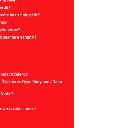
öğrenilir?
 nedir?
ime hazır hale gelir?
ması
 gelecek mi?
k puanlara sahiptir?
?
onlar Kimlerdir
? Öğrenin ve Oyun Dünyasına Daha
 Nedir?
 merkezi alanı nedir?