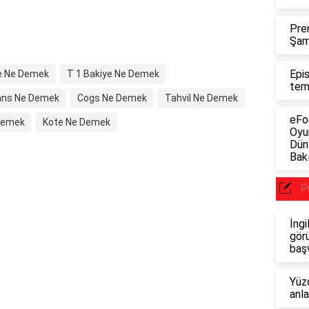
Pre
Şam
Epi
ye Ne Demek
T 1 Bakiye Ne Demek
tem
ans Ne Demek
Cogs Ne Demek
Tahvil Ne Demek
eFo
 Demek
Kote Ne Demek
Oyu
Dün
Bakı
P
İngi
görü
baş
Yüzd
anl