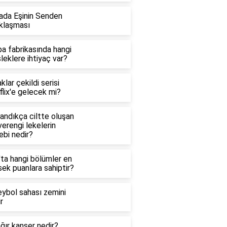
ada Eşinin Senden
klaşması
a fabrikasında hangi
eklere ihtiyaç var?
klar çekildi serisi
lix'e gelecek mi?
andıkça ciltte oluşan
erengi lekelerin
ebi nedir?
'ta hangi bölümler en
ek puanlara sahiptir?
eybol sahası zemini
r
ğır kanser nedir?