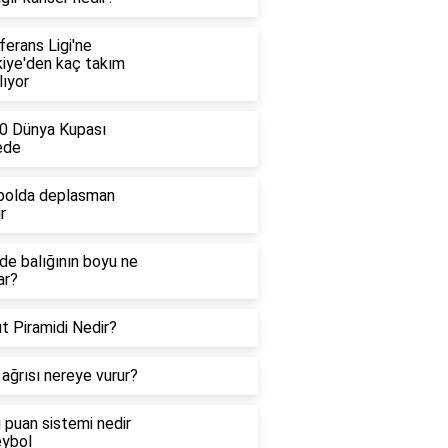
erans Ligi'ne
kiye'den kaç takım
lıyor
0 Dünya Kupası
ede
bolda deplasman
r
de balığının boyu ne
ar?
t Piramidi Nedir?
ağrısı nereye vurur?
i puan sistemi nedir
eybol