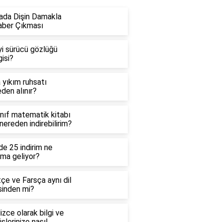
ada Dişin Damakla
aber Çıkması
yi sürücü gözlüğü
isi?
 yıkım ruhsatı
den alınır?
ınıf matematik kitabı
 nereden indirebilirim?
e 25 indirim ne
ama geliyor?
çe ve Farsça aynı dil
sinden mi?
lizce olarak bilgi ve
şlerinize nasıl