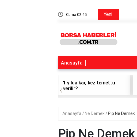
Ford Hisse Forum
Yeni
Cuma 02:45
Anasayfa
t hisse alınır mı?
1 yılda kaç kez temettü
‹
verilir?
Anasayfa
Ne Demek
Pip Ne Demek
Pip Ne Demek