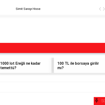
‹
Simit Sarayı Hisse
1000 lot Ereğli ne kadar
100 TL ile borsaya girilir
temettü?
mı?
S