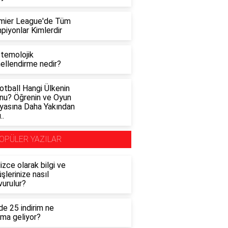
mier League'de Tüm
piyonlar Kimlerdir
stemolojik
ellendirme nedir?
otball Hangi Ülkenin
nu? Öğrenin ve Oyun
yasına Daha Yakından
..
OPÜLER YAZILAR
lizce olarak bilgi ve
şlerinize nasıl
vurulur?
e 25 indirim ne
ama geliyor?