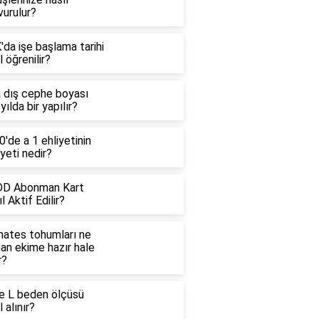
vurulur?
da işe başlama tarihi
l öğrenilir?
a dış cephe boyası
yılda bir yapılır?
'de a 1 ehliyetinin
yeti nedir?
D Abonman Kart
l Aktif Edilir?
ates tohumları ne
an ekime hazır hale
r?
e L beden ölçüsü
l alınır?