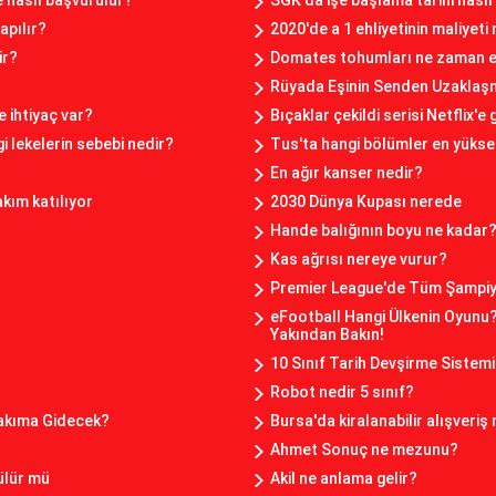
ze nasıl başvurulur?
SGK'da işe başlama tarihi nasıl 
apılır?
2020'de a 1 ehliyetinin maliyeti
ir?
Domates tohumları ne zaman ek
Rüyada Eşinin Senden Uzaklaş
 ihtiyaç var?
Bıçaklar çekildi serisi Netflix'e
i lekelerin sebebi nedir?
Tus'ta hangi bölümler en yükse
En ağır kanser nedir?
kım katılıyor
2030 Dünya Kupası nerede
Hande balığının boyu ne kadar
Kas ağrısı nereye vurur?
Premier League'de Tüm Şampiy
eFootball Hangi Ülkenin Oyunu
Yakından Bakın!
10 Sınıf Tarih Devşirme Sistemi
Robot nedir 5 sınıf?
Takıma Gidecek?
Bursa'da kiralanabilir alışveriş
Ahmet Sonuç ne mezunu?
ülür mü
Akil ne anlama gelir?