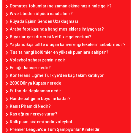
Domates tohumları ne zaman ekime hazır hale gelir?
W ve L beden ölçüsü nasıl alınır?
Rüyada Eşinin Senden Uzaklaşması
Araba fabrikasında hangi mesleklere ihtiyaç var?
Bıçaklar çekildi serisi Netflix'e gelecek mi?
Yaşlandıkça ciltte oluşan kahverengi lekelerin sebebi nedir?
Tus'ta hangi bölümler en yüksek puanlara sahiptir?
Voleybol sahası zemini nedir
En ağır kanser nedir?
Konferans Ligi'ne Türkiye'den kaç takım katılıyor
2030 Dünya Kupası nerede
Futbolda deplasman nedir
Hande balığının boyu ne kadar?
Kanıt Piramidi Nedir?
Kas ağrısı nereye vurur?
Ralli puan sistemi nedir voleybol
Premier League'de Tüm Şampiyonlar Kimlerdir