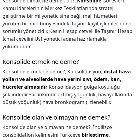
Konsolide olmak ne demek tıp?,
Konsolide
Görevleri:
Kamu idarelerinin Merkez Teşkilatlarında strateji
geliştirme birimi yöneticisine bağlı mali hizmetleri
yürüten birimin bünyesindeki taşınır kayıt işlemlerinden
sorumlu yöneticidir. Kesin Hesap cetveli ile Taşınır Hesabı
İcmal cevelini,Üst yönetici adına hazırlamakla
yükümlüdür.
Konsolide etmek ne deme?
Konsolide etmek ne deme?,
Konsolidasyon;
distal hava
yolları ve alveollerde hava yerini sıvı, ödem, kan,
hücreler almasıdır
.Konsolidasyon gölge koyuluğu
şeklindedir.Parankimde artmış yoğunluk, havayollarında
düşük yoğunluk( hava bronkogramı) izlenebilir.
Konsolide olan ve olmayan ne demek?
Konsolide olan ve olmayan ne demek?,
İngilizce
consolidation kelimesini Türkçeye
birleştirme,