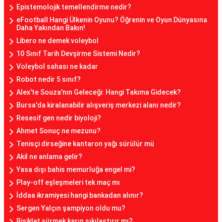
Epistemolojik temellendirme nedir?
eFootball Hangi Ülkenin Oyunu? Öğrenin ve Oyun Dünyasına
Daha Yakından Bakın!
Libero ne demek voleybol
10 Sınıf Tarih Devşirme Sistemi Nedir?
Voleybol sahası ne kadar
Robot nedir 5 sınıf?
Alex'te Souza'nın Geleceği: Hangi Takıma Gidecek?
Bursa'da kiralanabilir alışveriş merkezi alanı nedir?
Resesif gen nedir biyoloji?
Ahmet Sonuç ne mezunu?
Tenisçi dirseğine kantaron yağı sürülür mü
Akil ne anlama gelir?
Yasa dışı bahis memurluğa engel mi?
Play-off eşleşmeleri tek maç mı
İddaa ikramiyesi hangi bankadan alınır?
Sergen Yalçın şampiyon oldu mu?
Bisiklet sürmek karın sıkılaştırır mı?