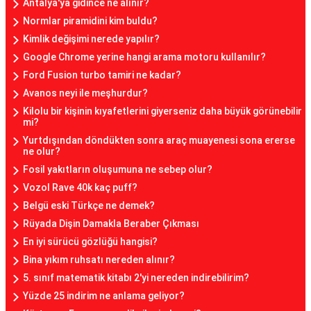
Antalya'ya gidince ne alınır?
Normlar piramidini kim buldu?
Kimlik değişimi nerede yapılır?
Google Chrome yerine hangi arama motoru kullanılır?
Ford Fusion turbo tamiri ne kadar?
Avanos neyi ile meşhurdur?
Kilolu bir kişinin kıyafetlerini giyerseniz daha büyük görünebilir
mi?
Yurtdışından döndükten sonra araç muayenesi sona ererse
ne olur?
Fosil yakıtların oluşumuna ne sebep olur?
Vozol Rave 40k kaç puff?
Belgü eski Türkçe ne demek?
Rüyada Dişin Damakla Beraber Çıkması
En iyi sürücü gözlüğü hangisi?
Bina yıkım ruhsatı nereden alınır?
5. sınıf matematik kitabı 2'yi nereden indirebilirim?
Yüzde 25 indirim ne anlama geliyor?