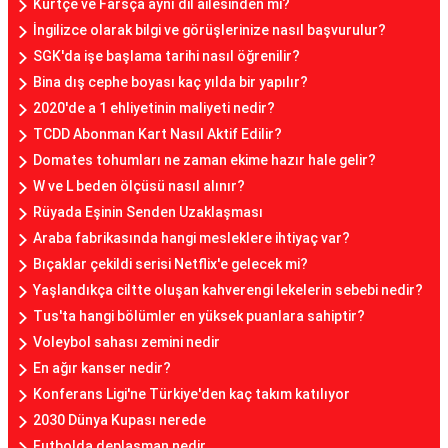
Kürtçe ve Farsça aynı dil ailesinden mi?
İngilizce olarak bilgi ve görüşlerinize nasıl başvurulur?
SGK'da işe başlama tarihi nasıl öğrenilir?
Bina dış cephe boyası kaç yılda bir yapılır?
2020'de a 1 ehliyetinin maliyeti nedir?
TCDD Abonman Kart Nasıl Aktif Edilir?
Domates tohumları ne zaman ekime hazır hale gelir?
W ve L beden ölçüsü nasıl alınır?
Rüyada Eşinin Senden Uzaklaşması
Araba fabrikasında hangi mesleklere ihtiyaç var?
Bıçaklar çekildi serisi Netflix'e gelecek mi?
Yaşlandıkça ciltte oluşan kahverengi lekelerin sebebi nedir?
Tus'ta hangi bölümler en yüksek puanlara sahiptir?
Voleybol sahası zemini nedir
En ağır kanser nedir?
Konferans Ligi'ne Türkiye'den kaç takım katılıyor
2030 Dünya Kupası nerede
Futbolda deplasman nedir