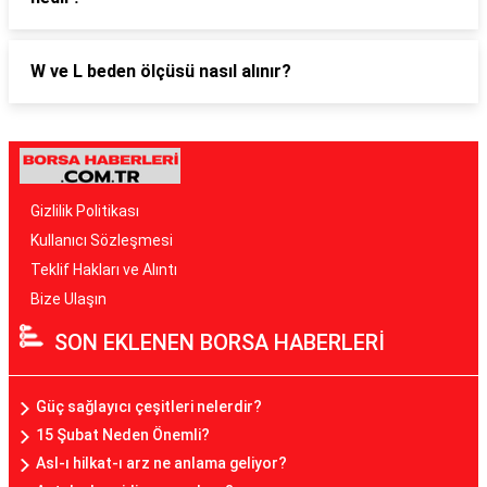
W ve L beden ölçüsü nasıl alınır?
Gizlilik Politikası
Kullanıcı Sözleşmesi
Teklif Hakları ve Alıntı
Bize Ulaşın
SON EKLENEN BORSA HABERLERİ
Güç sağlayıcı çeşitleri nelerdir?
15 Şubat Neden Önemli?
Asl-ı hilkat-ı arz ne anlama geliyor?