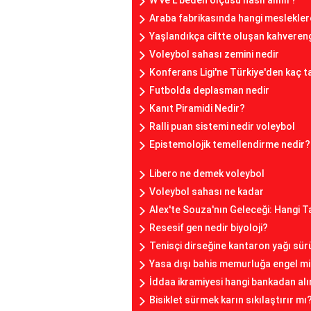
W ve L beden ölçüsü nasıl alınır?
Araba fabrikasında hangi mesleklere
Yaşlandıkça ciltte oluşan kahvereng
Voleybol sahası zemini nedir
Konferans Ligi'ne Türkiye'den kaç ta
Futbolda deplasman nedir
Kanıt Piramidi Nedir?
Ralli puan sistemi nedir voleybol
Epistemolojik temellendirme nedir?
Libero ne demek voleybol
Voleybol sahası ne kadar
Alex'te Souza'nın Geleceği: Hangi 
Resesif gen nedir biyoloji?
Tenisçi dirseğine kantaron yağı sür
Yasa dışı bahis memurluğa engel m
İddaa ikramiyesi hangi bankadan alı
Bisiklet sürmek karın sıkılaştırır mı