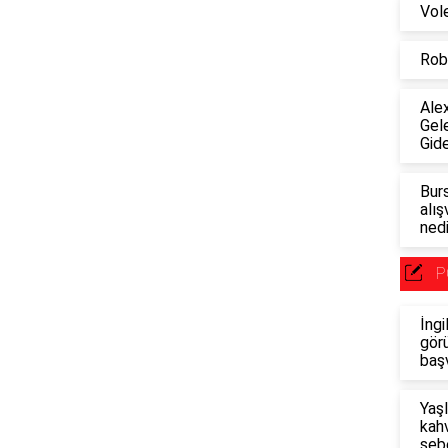
Vol
Robo
Alex
Gel
Gid
Burs
alış
nedi
P
İngi
görü
baş
Yaşl
kahv
seb