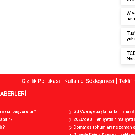
W v
nası
Tus
yüks
TCD
Nası
Gizlilik Politikası
Kullanıcı Sözleşmesi
Teklif 
ABERLERİ
ze nasıl başvurulur?
SGK'da işe başlama tarihi nasıl 
apılır?
2020'de a 1 ehliyetinin maliyeti
ir?
Domates tohumları ne zaman ek