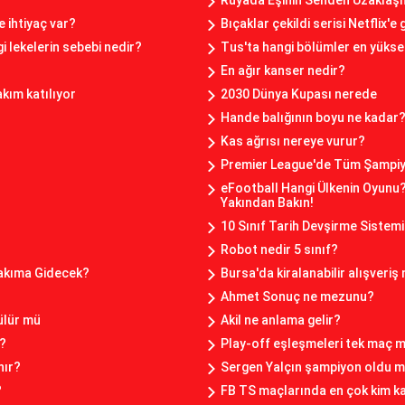
Rüyada Eşinin Senden Uzaklaş
 ihtiyaç var?
Bıçaklar çekildi serisi Netflix'e
i lekelerin sebebi nedir?
Tus'ta hangi bölümler en yükse
En ağır kanser nedir?
kım katılıyor
2030 Dünya Kupası nerede
Hande balığının boyu ne kadar
Kas ağrısı nereye vurur?
Premier League'de Tüm Şampiy
eFootball Hangi Ülkenin Oyunu
Yakından Bakın!
10 Sınıf Tarih Devşirme Sistemi
Robot nedir 5 sınıf?
Takıma Gidecek?
Bursa'da kiralanabilir alışveriş
Ahmet Sonuç ne mezunu?
ülür mü
Akil ne anlama gelir?
i?
Play-off eşleşmeleri tek maç m
nır?
Sergen Yalçın şampiyon oldu 
?
FB TS maçlarında en çok kim k