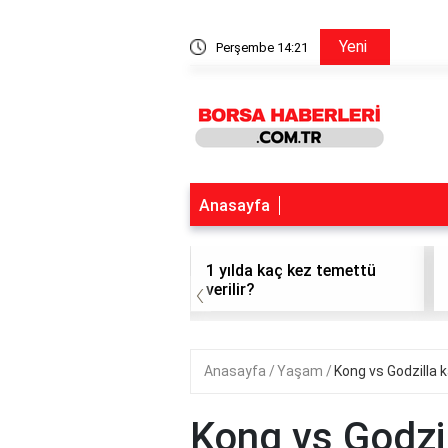
Ford Hisse Forum
Yeni
Perşembe 14:21
Anasayfa
t hisse alınır mı?
1 yılda kaç kez temettü
‹
verilir?
Anasayfa
Yaşam
Kong vs Godzilla k
Kong vs Godzil