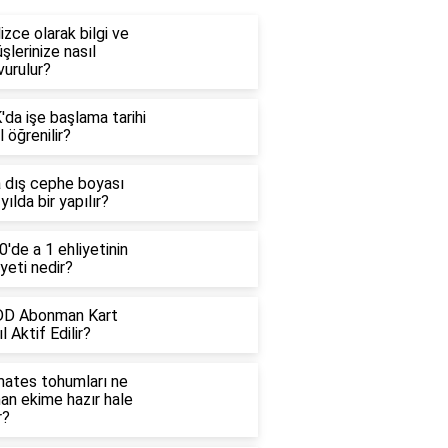
lizce olarak bilgi ve
şlerinize nasıl
vurulur?
da işe başlama tarihi
l öğrenilir?
a dış cephe boyası
yılda bir yapılır?
'de a 1 ehliyetinin
yeti nedir?
D Abonman Kart
l Aktif Edilir?
ates tohumları ne
an ekime hazır hale
r?