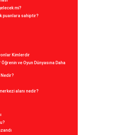
ması
 gelecek mi?
k puanlara sahiptir?
?
onlar Kimlerdir
? Öğrenin ve Oyun Dünyasına Daha
 Nedir?
 merkezi alanı nedir?
ı
mu?
azandı