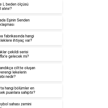
e L beden ölçüsü
l alınır?
ada Eşinin Senden
klaşması
a fabrikasında hangi
eklere ihtiyaç var?
klar çekildi serisi
lix'e gelecek mi?
andıkça ciltte oluşan
erengi lekelerin
ebi nedir?
'ta hangi bölümler en
ek puanlara sahiptir?
eybol sahası zemini