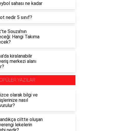
eybol sahası ne kadar
t nedir 5 sınıf?
'te Souza'nın
eceği: Hangi Takıma
ecek?
a'da kiralanabilir
veriş merkezi alanı
r?
OPÜLER YAZILAR
lizce olarak bilgi ve
şlerinize nasıl
vurulur?
andıkça ciltte oluşan
erengi lekelerin
ebi nedir?