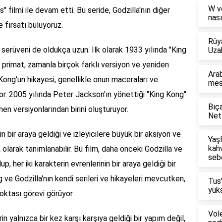
W v
" filmi ile devam etti. Bu seride, Godzilla'nın diğer
nası
e fırsatı buluyoruz.
Rüy
erüveni de oldukça uzun. İlk olarak 1933 yılında "King
Uza
 primat, zamanla birçok farklı versiyon ve yeniden
Arab
Kong'un hikayesi, genellikle onun maceraları ve
mesl
ıyor. 2005 yılında Peter Jackson'ın yönettiği "King Kong"
Bıça
inen versiyonlarından birini oluşturuyor.
Netf
in bir araya geldiği ve izleyicilere büyük bir aksiyon ve
Yaşl
kahv
 olarak tanımlanabilir. Bu film, daha önceki Godzilla ve
seb
up, her iki karakterin evrenlerinin bir araya geldiği bir
 ve Godzilla'nın kendi serileri ve hikayeleri mevcutken,
Tus
yüks
noktası görevi görüyor.
Vol
in yalnızca bir kez karşı karşıya geldiği bir yapım değil,