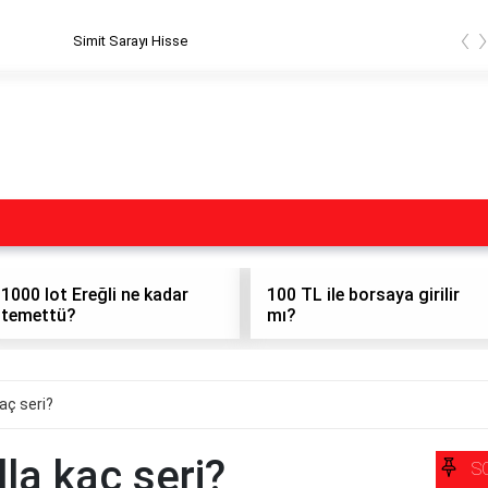
‹
Simit Sarayı Hisse
1000 lot Ereğli ne kadar
100 TL ile borsaya girilir
temettü?
mı?
aç seri?
la kaç seri?
S