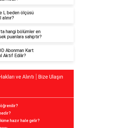
e L beden ölçüsü
l alınır?
'ta hangi bölümler en
ek puanlara sahiptir?
D Abonman Kart
l Aktif Edilir?
Hakları ve Alıntı
Bize Ulaşın
öğrenilir?
 nedir?
ime hazır hale gelir?