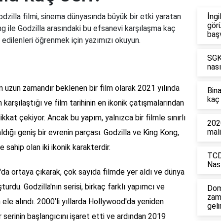
dzilla filmi, sinema dünyasında büyük bir etki yaratan
İngi
görü
ng ile Godzilla arasındaki bu efsanevi karşılaşma kaç
baş
edilenleri öğrenmek için yazımızı okuyun.
SGK'
nası
an uzun zamandır beklenen bir film olarak 2021 yılında
Bin
kaç 
n karşılaştığı ve film tarihinin en ikonik çatışmalarından
kkat çekiyor. Ancak bu yapım, yalnızca bir filmle sınırlı
2020
mali
aldığı geniş bir evrenin parçası. Godzilla ve King Kong,
ne sahip olan iki ikonik karakterdir.
TCD
Nası
a'da ortaya çıkarak, çok sayıda filmde yer aldı ve dünya
turdu. Godzilla'nın serisi, birkaç farklı yapımcı ve
Dom
zam
ele alındı. 2000’li yıllarda Hollywood'da yeniden
geli
r serinin başlangıcını işaret etti ve ardından 2019