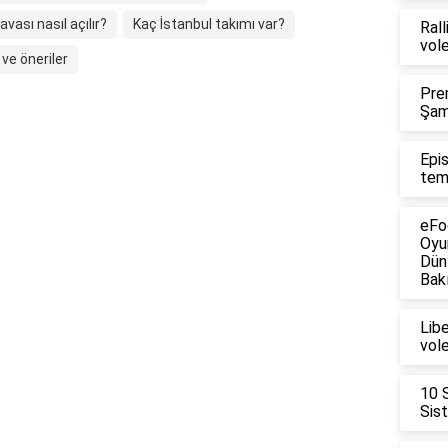
avası nasıl açılır?
Kaç İstanbul takımı var?
Rall
vol
ve öneriler
Pre
Şam
Epi
tem
eFo
Oyu
Dün
Bakı
Lib
vol
10 
Sis