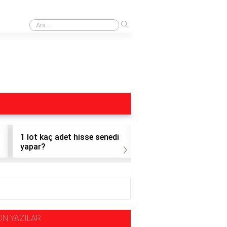
›
Dohol Hisse
1 lot kaç adet hisse senedi
1 adet altı hisse nasıl
›
yapar?
satılır?
ON YAZILAR