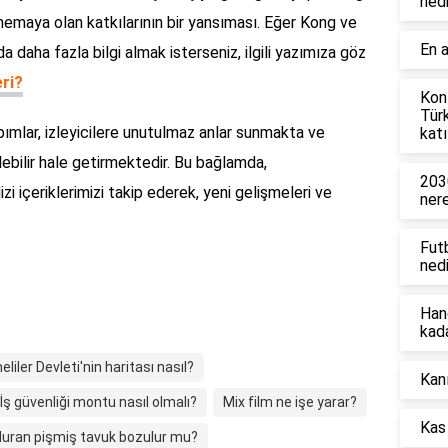
nedi
nemaya olan katkılarının bir yansıması. Eğer Kong ve
En a
da daha fazla bilgi almak isterseniz, ilgili yazımıza göz
eri?
Konf
Tür
pımlar, izleyicilere unutulmaz anlar sunmakta ve
katı
lebilir hale getirmektedir. Bu bağlamda,
203
zi içeriklerimizi takip ederek, yeni gelişmeleri ve
ner
Fut
nedi
Han
kad
liler Devleti'nin haritası nasıl?
Kanı
İş güvenliği montu nasıl olmalı?
Mix film ne işe yarar?
Kas 
duran pişmiş tavuk bozulur mu?