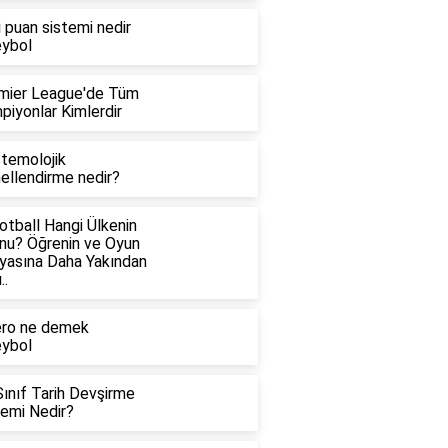
i puan sistemi nedir
eybol
mier League'de Tüm
piyonlar Kimlerdir
stemolojik
ellendirme nedir?
otball Hangi Ülkenin
nu? Öğrenin ve Oyun
yasına Daha Yakından
..
ero ne demek
eybol
Sınıf Tarih Devşirme
temi Nedir?