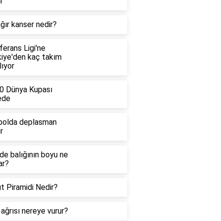
r
ğır kanser nedir?
erans Ligi'ne
kiye'den kaç takım
lıyor
0 Dünya Kupası
ede
bolda deplasman
r
de balığının boyu ne
ar?
t Piramidi Nedir?
ağrısı nereye vurur?