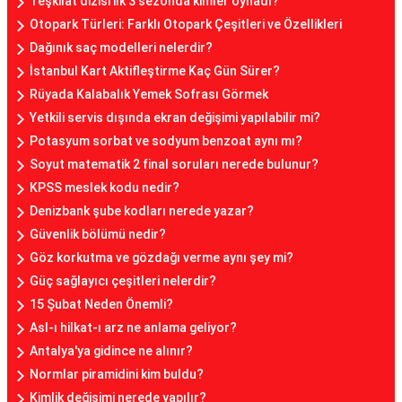
Teşkilat dizisi ilk 3 sezonda kimler oynadı?
Otopark Türleri: Farklı Otopark Çeşitleri ve Özellikleri
Dağınık saç modelleri nelerdir?
İstanbul Kart Aktifleştirme Kaç Gün Sürer?
Rüyada Kalabalık Yemek Sofrası Görmek
Yetkili servis dışında ekran değişimi yapılabilir mi?
Potasyum sorbat ve sodyum benzoat aynı mı?
Soyut matematik 2 final soruları nerede bulunur?
KPSS meslek kodu nedir?
Denizbank şube kodları nerede yazar?
Güvenlik bölümü nedir?
Göz korkutma ve gözdağı verme aynı şey mi?
Güç sağlayıcı çeşitleri nelerdir?
15 Şubat Neden Önemli?
Asl-ı hilkat-ı arz ne anlama geliyor?
Antalya'ya gidince ne alınır?
Normlar piramidini kim buldu?
Kimlik değişimi nerede yapılır?