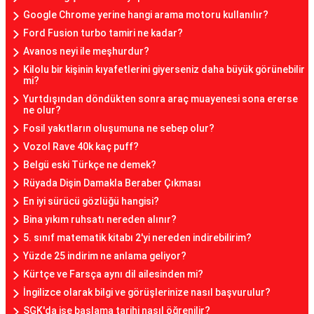
Google Chrome yerine hangi arama motoru kullanılır?
Ford Fusion turbo tamiri ne kadar?
Avanos neyi ile meşhurdur?
Kilolu bir kişinin kıyafetlerini giyerseniz daha büyük görünebilir
mi?
Yurtdışından döndükten sonra araç muayenesi sona ererse
ne olur?
Fosil yakıtların oluşumuna ne sebep olur?
Vozol Rave 40k kaç puff?
Belgü eski Türkçe ne demek?
Rüyada Dişin Damakla Beraber Çıkması
En iyi sürücü gözlüğü hangisi?
Bina yıkım ruhsatı nereden alınır?
5. sınıf matematik kitabı 2'yi nereden indirebilirim?
Yüzde 25 indirim ne anlama geliyor?
Kürtçe ve Farsça aynı dil ailesinden mi?
İngilizce olarak bilgi ve görüşlerinize nasıl başvurulur?
SGK'da işe başlama tarihi nasıl öğrenilir?