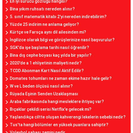
En iyi sürücü gözlüğü hangisi?
Bina yıkım ruhsatı nereden alınır?
5. sınıf matematik kitabı 2'yi nereden indirebilirim?
Yüzde 25 indirim ne anlama geliyor?
Kürtçe ve Farsça aynı dil ailesinden mi?
İngilizce olarak bilgi ve görüşlerinize nasıl başvurulur?
SGK'da işe başlama tarihi nasıl öğrenilir?
Bina dış cephe boyası kaç yılda bir yapılır?
2020'de a 1 ehliyetinin maliyeti nedir?
TCDD Abonman Kart Nasıl Aktif Edilir?
Domates tohumları ne zaman ekime hazır hale gelir?
W ve L beden ölçüsü nasıl alınır?
Rüyada Eşinin Senden Uzaklaşması
Araba fabrikasında hangi mesleklere ihtiyaç var?
Bıçaklar çekildi serisi Netflix'e gelecek mi?
Yaşlandıkça ciltte oluşan kahverengi lekelerin sebebi nedir?
Tus'ta hangi bölümler en yüksek puanlara sahiptir?
Voleybol sahası zemini nedir