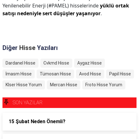
Yenilenebilir Enerji (#PAMEL) hisselerinde
yüklü ortak
satışı nedeniyle sert düşüşler yaşanıyor
.
Diğer
Hisse
Yazıları
Dardanel Hisse
Cvkmd Hisse
Aygaz Hisse
İmasm Hisse
Tümosan Hisse
Avod Hisse
Papil Hisse
Klser Hisse Yorum
Mercan Hisse
Froto Hisse Yorum
SON YAZILAR
15 Şubat Neden Önemli?