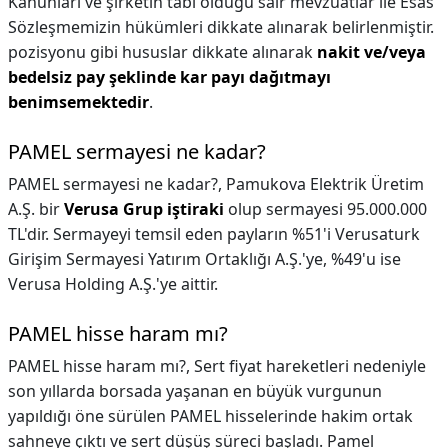
Kanunları ve şirketin tabi olduğu sair mevzuatlar ile Esas
Sözleşmemizin hükümleri dikkate alınarak belirlenmiştir.
pozisyonu gibi hususlar dikkate alınarak
nakit ve/veya
bedelsiz pay şeklinde kar payı dağıtmayı
benimsemektedir
.
PAMEL sermayesi ne kadar?
PAMEL sermayesi ne kadar?,
Pamukova Elektrik Üretim
A.Ş. bir
Verusa Grup iştiraki
olup sermayesi 95.000.000
TL'dir. Sermayeyi temsil eden payların %51'i Verusaturk
Girişim Sermayesi Yatırım Ortaklığı A.Ş.'ye, %49'u ise
Verusa Holding A.Ş.'ye aittir.
PAMEL hisse haram mı?
PAMEL hisse haram mı?,
Sert fiyat hareketleri nedeniyle
son yıllarda borsada yaşanan en büyük vurgunun
yapıldığı öne sürülen PAMEL hisselerinde hakim ortak
sahneye çıktı ve sert düşüş süreci başladı. Pamel