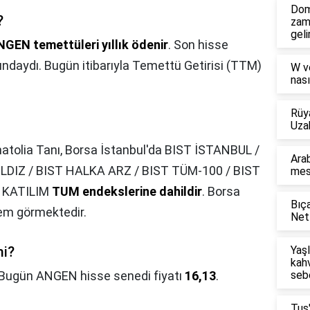
Dom
?
zam
geli
GEN temettüleri yıllık ödenir
. Son hisse
ndaydı. Bugün itibarıyla Temettü Getirisi (TTM)
W v
nası
Rüy
Uza
atolia Tanı, Borsa İstanbul'da BIST İSTANBUL /
Arab
ILDIZ / BIST HALKA ARZ / BIST TÜM-100 / BIST
mesl
T KATILIM
TUM endekslerine dahildir
. Borsa
Bıça
lem görmektedir.
Netf
mi?
Yaşl
kahv
Bugün ANGEN hisse senedi fiyatı
16,13
.
seb
Tus