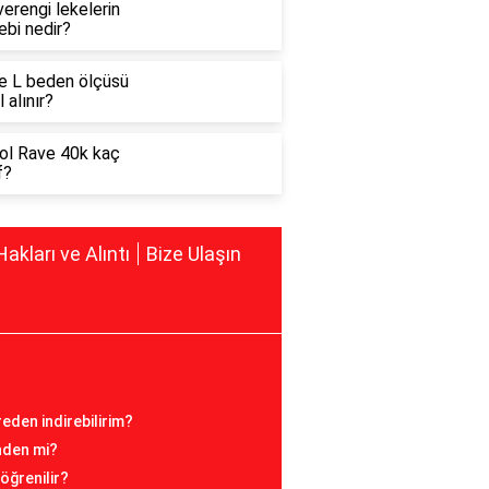
erengi lekelerin
ebi nedir?
e L beden ölçüsü
l alınır?
ol Rave 40k kaç
f?
Hakları ve Alıntı
Bize Ulaşın
reden indirebilirim?
inden mi?
öğrenilir?