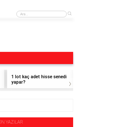
›
Dohol Hisse
1 lot kaç adet hisse senedi
1 adet altı hisse nasıl
›
yapar?
satılır?
ON YAZILAR