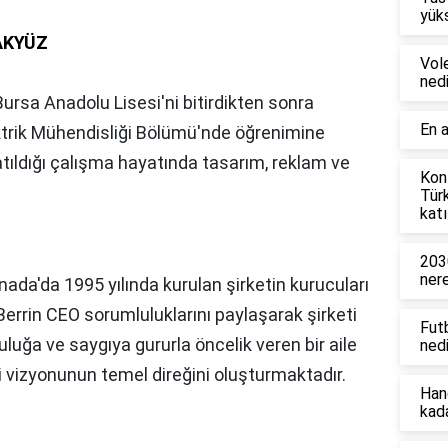
yüks
 AKYÜZ
Vol
nedi
Bursa Anadolu Lisesi'ni bitirdikten sonra
En a
ektrik Mühendisliği Bölümü'nde öğrenimine
atıldığı çalışma hayatında tasarım, reklam ve
Konf
Tür
katı
203
ner
nada'da 1995 yılında kurulan şirketin kurucuları
e Berrin CEO sorumluluklarını paylaşarak şirketi
Fut
luğa ve saygıya gururla öncelik veren bir aile
nedi
li vizyonunun temel direğini oluşturmaktadır.
Han
kad