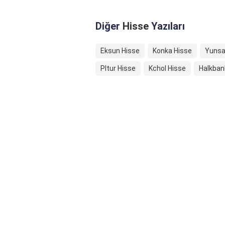
Diğer
Hisse
Yazıları
Eksun Hisse
Konka Hisse
Yunsa
Pltur Hisse
Kchol Hisse
Halkban