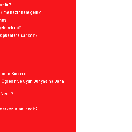
 nedir?
ime hazır hale gelir?
ması
 gelecek mi?
k puanlara sahiptir?
?
onlar Kimlerdir
? Öğrenin ve Oyun Dünyasına Daha
 Nedir?
 merkezi alanı nedir?