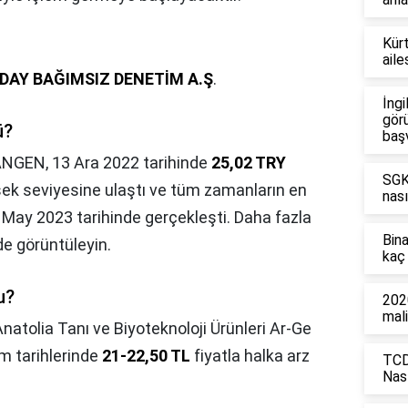
Kürt
aile
DAY BAĞIMSIZ DENETİM A.Ş
.
İngi
görü
ü?
baş
NGEN, 13 Ara 2022 tarihinde
25,02 TRY
SGK'
sek seviyesine ulaştı ve tüm zamanların en
nası
 May 2023 tarihinde gerçekleşti. Daha fazla
Bin
de görüntüleyin.
kaç 
u?
2020
mali
natolia Tanı ve Biyoteknoloji Ürünleri Ar-Ge
im tarihlerinde
21-22,50 TL
fiyatla halka arz
TCD
Nası