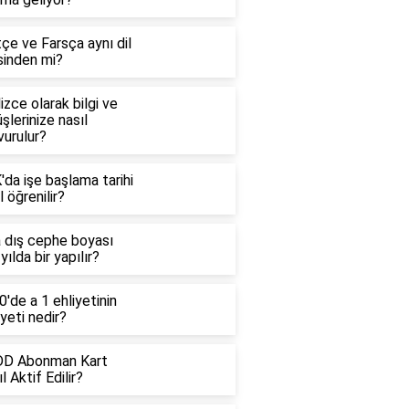
çe ve Farsça aynı dil
sinden mi?
lizce olarak bilgi ve
şlerinize nasıl
vurulur?
da işe başlama tarihi
l öğrenilir?
a dış cephe boyası
yılda bir yapılır?
'de a 1 ehliyetinin
yeti nedir?
D Abonman Kart
l Aktif Edilir?