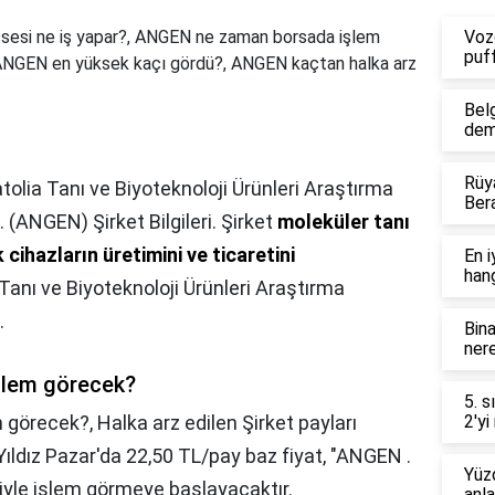
sesi ne iş yapar?, ANGEN ne zaman borsada işlem
Voz
puf
 ANGEN en yüksek kaçı gördü?, ANGEN kaçtan halka arz
Bel
dem
Rüy
tolia Tanı ve Biyoteknoloji Ürünleri Araştırma
Ber
 (ANGEN) Şirket Bilgileri. Şirket
moleküler tanı
k cihazların üretimini ve ticaretini
En i
hang
 Tanı ve Biyoteknoloji Ürünleri Araştırma
.
Bina
nere
lem görecek?
5. s
 görecek?,
Halka arz edilen Şirket payları
2'yi
ıldız Pazar'da 22,50 TL/pay baz fiyat, "ANGEN .
Yüzd
iyle işlem görmeye başlayacaktır.
anl