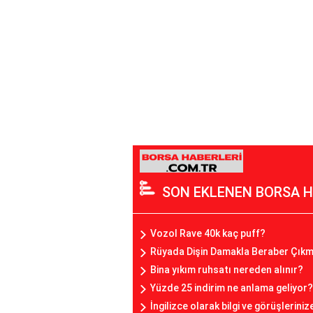
SON EKLENEN BORSA H
Vozol Rave 40k kaç puff?
Rüyada Dişin Damakla Beraber Çıkm
Bina yıkım ruhsatı nereden alınır?
Yüzde 25 indirim ne anlama geliyor?
İngilizce olarak bilgi ve görüşlerini