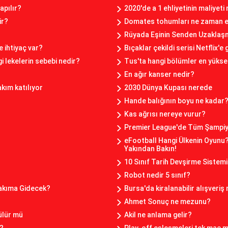
apılır?
2020'de a 1 ehliyetinin maliyeti
ir?
Domates tohumları ne zaman ek
Rüyada Eşinin Senden Uzaklaş
 ihtiyaç var?
Bıçaklar çekildi serisi Netflix'e
i lekelerin sebebi nedir?
Tus'ta hangi bölümler en yükse
En ağır kanser nedir?
kım katılıyor
2030 Dünya Kupası nerede
Hande balığının boyu ne kadar
Kas ağrısı nereye vurur?
Premier League'de Tüm Şampiy
eFootball Hangi Ülkenin Oyunu
Yakından Bakın!
10 Sınıf Tarih Devşirme Sistemi
Robot nedir 5 sınıf?
Takıma Gidecek?
Bursa'da kiralanabilir alışveriş
Ahmet Sonuç ne mezunu?
ülür mü
Akil ne anlama gelir?