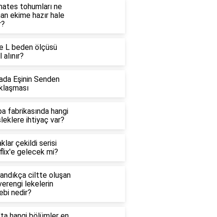
ates tohumları ne
an ekime hazır hale
r?
e L beden ölçüsü
l alınır?
ada Eşinin Senden
klaşması
a fabrikasında hangi
eklere ihtiyaç var?
klar çekildi serisi
lix'e gelecek mi?
andıkça ciltte oluşan
erengi lekelerin
ebi nedir?
'ta hangi bölümler en