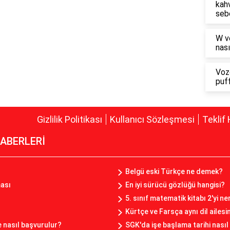
kahv
seb
W v
nası
Voz
puf
Gizlilik Politikası
Kullanıcı Sözleşmesi
Teklif 
ABERLERİ
Belgü eski Türkçe ne demek?
ası
En iyi sürücü gözlüğü hangisi?
5. sınıf matematik kitabı 2'yi ne
Kürtçe ve Farsça aynı dil ailes
ze nasıl başvurulur?
SGK'da işe başlama tarihi nasıl 