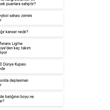
ek puanlara sahiptir?
eybol sahası zemini
r
ğır kanser nedir?
erans Ligi'ne
kiye'den kaç takım
lıyor
0 Dünya Kupası
ede
bolda deplasman
r
de balığının boyu ne
ar?