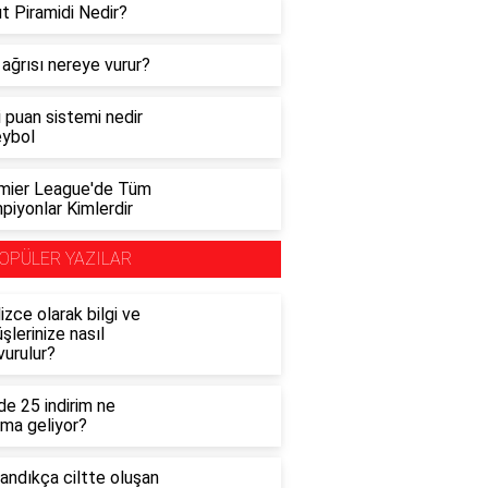
t Piramidi Nedir?
ağrısı nereye vurur?
i puan sistemi nedir
eybol
mier League'de Tüm
piyonlar Kimlerdir
OPÜLER YAZILAR
lizce olarak bilgi ve
şlerinize nasıl
vurulur?
e 25 indirim ne
ama geliyor?
andıkça ciltte oluşan