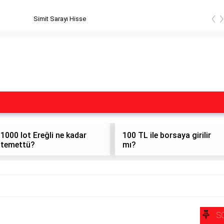
‹
Simit Sarayı Hisse
1000 lot Ereğli ne kadar
100 TL ile borsaya girilir
temettü?
mı?
S