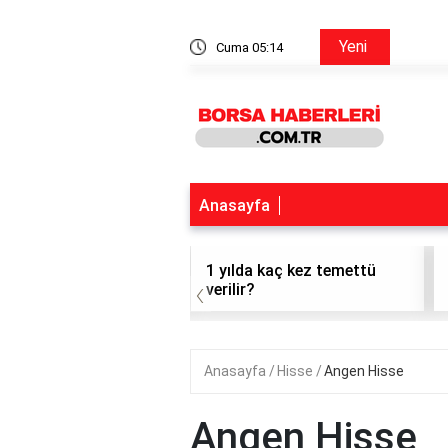
Ford Hisse Forum
Yeni
Cuma 05:14
Anasayfa
t hisse alınır mı?
1 yılda kaç kez temettü
‹
verilir?
Anasayfa
Hisse
Angen Hisse
Angen Hisse