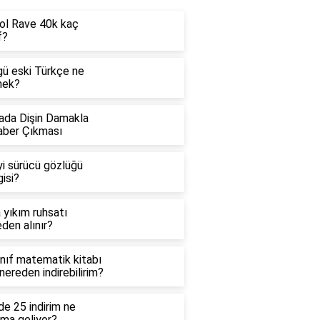
ol Rave 40k kaç
f?
gü eski Türkçe ne
ek?
ada Dişin Damakla
aber Çıkması
yi sürücü gözlüğü
isi?
 yıkım ruhsatı
den alınır?
ınıf matematik kitabı
 nereden indirebilirim?
e 25 indirim ne
ama geliyor?