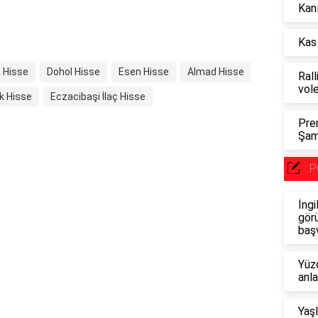
Kanı
Kas 
 Hisse
Dohol Hisse
Esen Hisse
Almad Hisse
Rall
vol
k Hisse
Eczacibaşi İlaç Hisse
Pre
Şam
P
İngi
görü
baş
Yüzd
anl
Yaşl