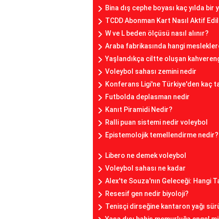
Bina dış cephe boyası kaç yılda bir y
TCDD Abonman Kart Nasıl Aktif Edil
W ve L beden ölçüsü nasıl alınır?
Araba fabrikasında hangi mesleklere
Yaşlandıkça ciltte oluşan kahvereng
Voleybol sahası zemini nedir
Konferans Ligi'ne Türkiye'den kaç ta
Futbolda deplasman nedir
Kanıt Piramidi Nedir?
Ralli puan sistemi nedir voleybol
Epistemolojik temellendirme nedir?
Libero ne demek voleybol
Voleybol sahası ne kadar
Alex'te Souza'nın Geleceği: Hangi 
Resesif gen nedir biyoloji?
Tenisçi dirseğine kantaron yağı sür