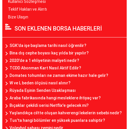
Kullanıcı Sözleşmesi
Teklif Hakları ve Alıntı
Bize Ulaşın
SON EKLENEN BORSA HABERLERİ
SGK'da işe başlama tarihi nasıl öğrenilir?
Bina dış cephe boyası kaç yılda bir yapılır?
2020'de a 1 ehliyetinin maliyeti nedir?
TCDD Abonman Kart Nasıl Aktif Edilir?
Domates tohumları ne zaman ekime hazır hale gelir?
W ve L beden ölçüsü nasıl alınır?
Rüyada Eşinin Senden Uzaklaşması
Araba fabrikasında hangi mesleklere ihtiyaç var?
Bıçaklar çekildi serisi Netflix'e gelecek mi?
Yaşlandıkça ciltte oluşan kahverengi lekelerin sebebi nedir?
Tus'ta hangi bölümler en yüksek puanlara sahiptir?
Voleybol sahası zemini nedir