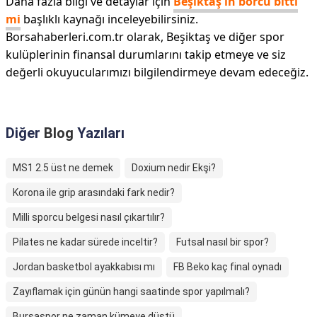
Daha fazla bilgi ve detaylar için
Beşiktaş'ın borcu bitti
mi
başlıklı kaynağı inceleyebilirsiniz.
Borsahaberleri.com.tr olarak, Beşiktaş ve diğer spor
kulüplerinin finansal durumlarını takip etmeye ve siz
değerli okuyucularımızı bilgilendirmeye devam edeceğiz.
Diğer
Blog
Yazıları
MS1 2.5 üst ne demek
Doxium nedir Ekşi?
Korona ile grip arasındaki fark nedir?
Milli sporcu belgesi nasıl çıkartılır?
Pilates ne kadar sürede inceltir?
Futsal nasıl bir spor?
Jordan basketbol ayakkabısı mı
FB Beko kaç final oynadı
Zayıflamak için günün hangi saatinde spor yapılmalı?
Bursaspor ne zaman kümeye düştü