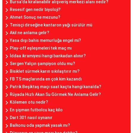
Bursa'da kiralanabilir alışveriş merkezi alanı nedir?
Resesif gen nedir biyoloji?
Ahmet Sonuç ne mezunu?
Tenisçi dirseğine kantaron yağı sürülür mü
Akil ne anlama gelir?
Yasa dışı bahis memurluğa engel mi?
Play-off eşleşmeleri tek maç mı
İddaa ikramiyesi hangi bankadan alınır?
Sergen Yalçın şampiyon oldu mu?
Bisiklet sürmek karın sıkılaştırır mı?
FB TS maçlarında en çok kim kazandı
Patrik Beşiktaş maçı saat kaçta hangi kanalda?
Rüyada Hızlı Akan Su Görmek Ne Anlama Gelir?
Kölemen otu nedir?
En şişman futbolcu kaç kilo
Dart 301 nasıl oynanır
Balkonu oda yapmak yasak mı?